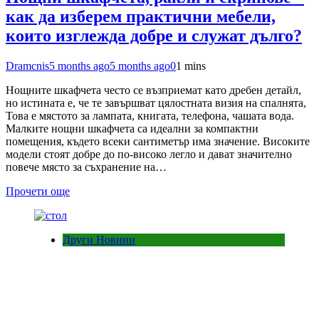
как да изберем практични мебели,
които изглежда добре и служат дълго?
Dramcnis
5 months ago
5 months ago
0
1 mins
Нощните шкафчета често се възприемат като дребен детайл,
но истината е, че те завършват цялостната визия на спалнята,
Това е мястото за лампата, книгата, телефона, чашата вода.
Малките нощни шкафчета са идеални за компактни
помещения, където всеки сантиметър има значение. Високите
модели стоят добре до по-високо легло и дават значително
повече място за съхранение на…
Прочети още
Други Новини