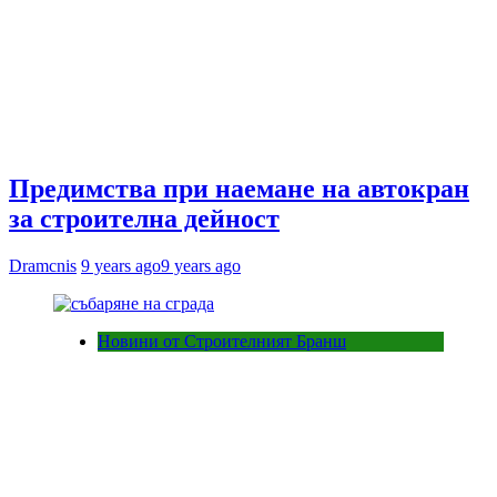
Предимства при наемане на автокран
за строителна дейност
Dramcnis
9 years ago
9 years ago
Новини от Строителният Бранш