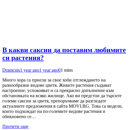
В какви саксии да поставим любимите
си растения?
Dramcnis
1 year ago
1 year ago
0
1 mins
Много хора са приели за свое хоби отглеждането на
разнообразни видове цветя. Живите растения създават
настроение, успокояват и са прекрасно допълнение към
обстановката на всяко жилище. Ако ви предстои да търсите
големи саксии за цветя, препоръчваме да разгледате
актуалните предложения в сайта MOVI.BG. Това са модели,
които подхождат на по-големите видове растения и
обикновено се…
Прочети още