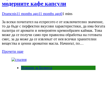
модерните кафе капсули
Dramcnis
11 months ago
11 months ago
0
1 mins
За всеки почитател на еспресото е от изключително значение,
то да бъде с перфектни вкусови характеристики, да има богата
палитра от аромати и невероятен кремообразен каймак. Това
може да се получи само при правилна обработка на готовата
смес, за да може да се извлекат от нея всички хранителни
вещества и ценни ароматни масла. Начинът, по…
Прочети още
Новини за Бизнеса