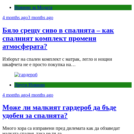
Новини за Модата
4 months ago
3 months ago
Бяло срещу сиво в спалнята – как
спалният комплект променя
атмосферата?
Изборът на спален комплект с матрак, легло и нощни
шкафчета не е просто покупка на…
Други Новини
4 months ago
4 months ago
Може ли малкият гардероб да бъде
удобен за спалнята?
Много хора са изправени пред дилемата как да обзаведат
малката спалня, така че тя да…