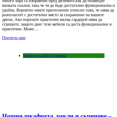
Много хора са изправени пред дилемата как да обзаведат
малката спалня, така че тя да бъде достатъчно функционална и
удобна. Вероятно имате притеснение относно това, че няма да
разполагате с достатъчно място за съхранение на вашите
дрехи. Ако поръчате практичен малък гардероб няма да
сгрешите, защото днес тези мебели са доста функционални и
практични. Може…
Прочети още
Новини за Индустрията
Нощни шкафчета, ракли и скринове –