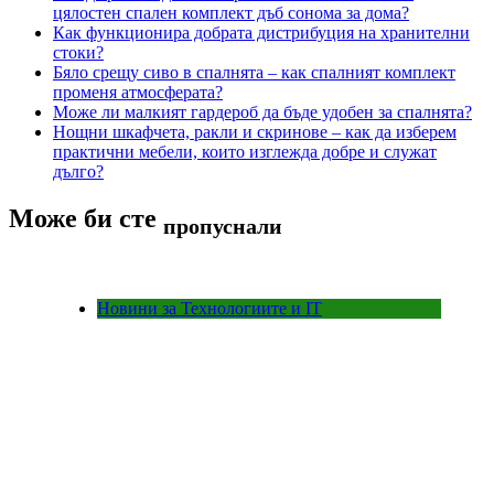
цялостен спален комплект дъб сонома за дома?
Как функционира добрата дистрибуция на хранителни
стоки?
Бяло срещу сиво в спалнята – как спалният комплект
променя атмосферата?
Може ли малкият гардероб да бъде удобен за спалнята?
Нощни шкафчета, ракли и скринове – как да изберем
практични мебели, които изглежда добре и служат
дълго?
Може би сте
пропуснали
Новини за Технологиите и IT