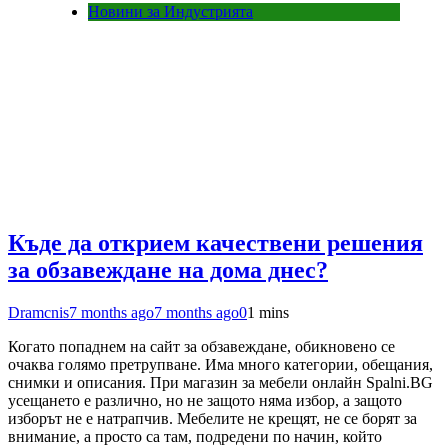
Новини за Индустрията
Къде да открием качествени решения
за обзавеждане на дома днес?
Dramcnis
7 months ago
7 months ago
0
1 mins
Когато попаднем на сайт за обзавеждане, обикновено се
очаква голямо претрупване. Има много категории, обещания,
снимки и описания. При магазин за мебели онлайн Spalni.BG
усещането е различно, но не защото няма избор, а защото
изборът не е натрапчив. Мебелите не крещят, не се борят за
внимание, а просто са там, подредени по начин, който