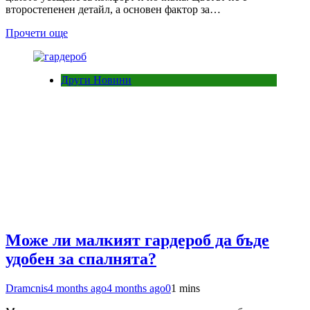
второстепенен детайл, а основен фактор за…
Прочети още
Други Новини
Може ли малкият гардероб да бъде
удобен за спалнята?
Dramcnis
4 months ago
4 months ago
0
1 mins