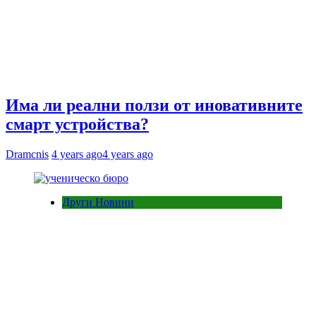
Има ли реални ползи от иновативните
смарт устройства?
Dramcnis
4 years ago
4 years ago
Други Новини