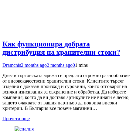
Как функционира добрата
дистрибуция на хранителни стоки?
Dramcnis
2 months ago
2 months ago
0
1 mins
Днес в търговската мрежа се предлага огромно разнообразие
от висококачествени хранителни стоки. Клиентите търсят
изделия с доказан произход и суровини, които отговарят на
всички изисквания за съхранение и обработка. Да изберете
компания, която да ви доставя артикулите не винаги е лесно,
защото очаквате от вашия партньор да покрива високи
критерии. В България все повече магазини…
Прочети още