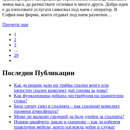
земна маса, да разчиствате отломки и много други. Добра идея
е да използвате услугата самосвал под наем с оператор. В
София има фирми, които отдават под наем различни…
Прочети още
1
2
3
…
29
Последни Публикации
Как да решим дали ни трябва спални венге или
цялостен спален комплект дъб сонома за дома?
Как функционира добрата дистрибуция на хранителни
стоки?
Бяло срещу сиво в спалнята – как спалният комплект
променя атмосферата?
Може ли малкият гардероб да бъде удобен за спалнята?
Нощни шкафчета, ракли и скринове – как да изберем
практични мебели, които изглежда добре и служат