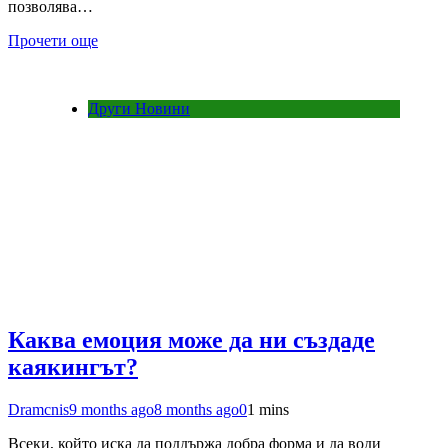
позволява…
Прочети още
Други Новини
Каква емоция може да ни създаде
каякингът?
Dramcnis
9 months ago
8 months ago
0
1 mins
Всеки, който иска да поддържа добра форма и да води