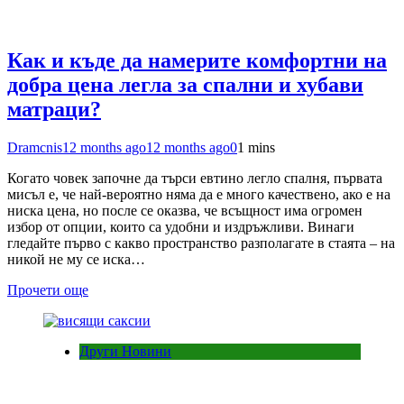
Как и къде да намерите комфортни на
добра цена легла за спални и хубави
матраци?
Dramcnis
12 months ago
12 months ago
0
1 mins
Когато човек започне да търси евтино легло спалня, първата
мисъл е, че най-вероятно няма да е много качествено, ако е на
ниска цена, но после се оказва, че всъщност има огромен
избор от опции, които са удобни и издръжливи. Винаги
гледайте първо с какво пространство разполагате в стаята – на
никой не му се иска…
Прочети още
Други Новини