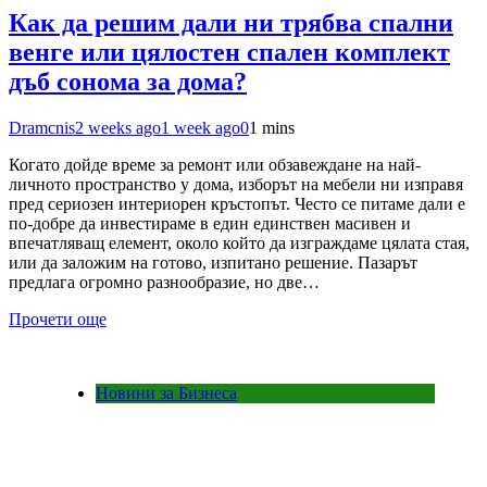
Как да решим дали ни трябва спални
венге или цялостен спален комплект
дъб сонома за дома?
Dramcnis
2 weeks ago
1 week ago
0
1 mins
Когато дойде време за ремонт или обзавеждане на най-
личното пространство у дома, изборът на мебели ни изправя
пред сериозен интериорен кръстопът. Често се питаме дали е
по-добре да инвестираме в един единствен масивен и
впечатляващ елемент, около който да изграждаме цялата стая,
или да заложим на готово, изпитано решение. Пазарът
предлага огромно разнообразие, но две…
Прочети още
Новини за Бизнеса