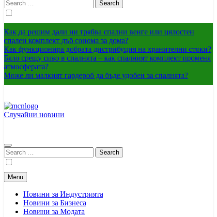
Search
for:
Как да решим дали ни трябва спални венге или цялостен
спален комплект дъб сонома за дома?
Как функционира добрата дистрибуция на хранителни стоки?
Бяло срещу сиво в спалнята – как спалният комплект променя
атмосферата?
Може ли малкият гардероб да бъде удобен за спалнята?
Случайни новини
Медиен център – България – Сърбия
Mcnis.org.rs
Search
for:
Menu
Новини за Индустрията
Новини за Бизнеса
Новини за Модата