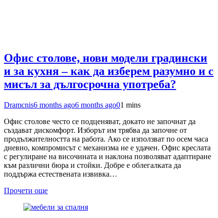
Офис столове, нови модели градински
и за кухня – как да изберем разумно и с
мисъл за дългосрочна употреба?
Dramcnis
6 months ago
6 months ago
0
1 mins
Офис столове често се подценяват, докато не започнат да
създават дискомфорт. Изборът им трябва да започне от
продължителността на работа. Ако се използват по осем часа
дневно, компромисът с механизма не е удачен. Офис креслата
с регулиране на височината и наклона позволяват адаптиране
към различни бюра и стойки. Добре е облегалката да
поддържа естествената извивка…
Прочети още