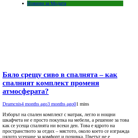
Новини за Модата
Бяло срещу сиво в спалнята – как
спалният комплект променя
атмосферата?
Dramcnis
4 months ago
3 months ago
0
1 mins
Изборът на спален комплект с матрак, легло и нощни
шкафчета не е просто покупка на мебели, а решение за това
как се усеща спалнята ни всеки ден. Това е ядрото на
пространството за отдих – мястото, около което се изгражда
цялото усещане за комфорт и почивка. Цветът не е