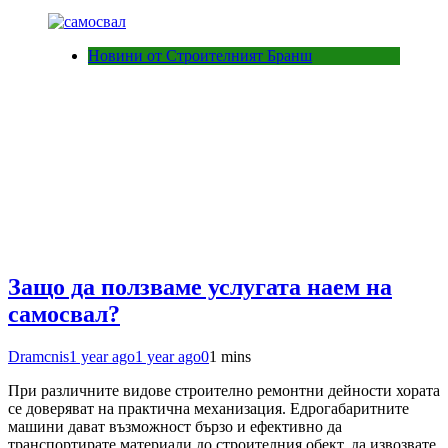
Новини от Строителният Бранш
Защо да ползваме услугата наем на
самосвал?
Dramcnis
1 year ago
1 year ago
0
1 mins
При различните видове строително ремонтни дейности хората
се доверяват на практична механизация. Едрогабаритните
машини дават възможност бързо и ефективно да
транспортирате материали до строителния обект, да извозвате