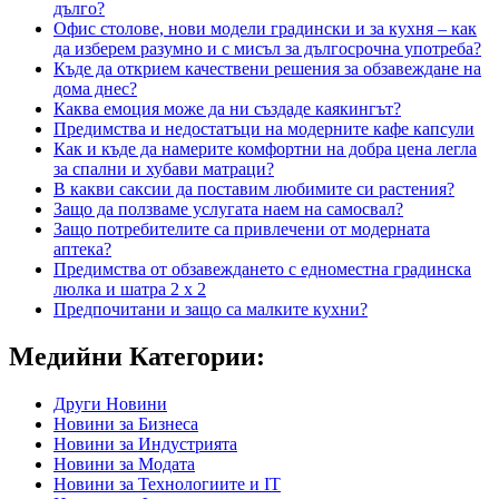
дълго?
Офис столове, нови модели градински и за кухня – как
да изберем разумно и с мисъл за дългосрочна употреба?
Къде да открием качествени решения за обзавеждане на
дома днес?
Каква емоция може да ни създаде каякингът?
Предимства и недостатъци на модерните кафе капсули
Как и къде да намерите комфортни на добра цена легла
за спални и хубави матраци?
В какви саксии да поставим любимите си растения?
Защо да ползваме услугата наем на самосвал?
Защо потребителите са привлечени от модерната
аптека?
Предимства от обзавеждането с едноместна градинска
люлка и шатра 2 х 2
Предпочитани и защо са малките кухни?
Медийни Категории:
Други Новини
Новини за Бизнеса
Новини за Индустрията
Новини за Модата
Новини за Технологиите и IT