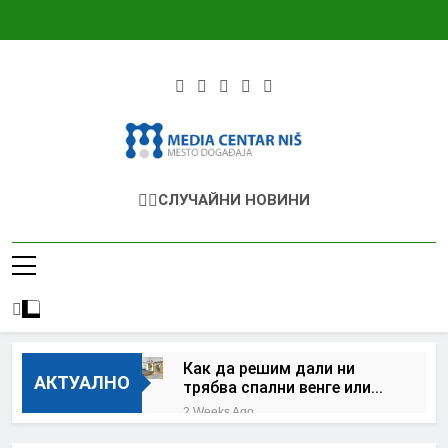
Skip
to
content
Mcnis.org.rs
Медиен Център – България – Сърбия
СЛУЧАЙНИ НОВИНИ
Как да решим дали ни
АКТУАЛНО
трябва спални венге или
цялостен спален комплект
2 Weeks Ago
дъб сонома за дома?
Как функционира