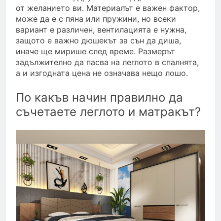
от желанието ви. Материалът е важен фактор,
може да е с пяна или пружини, но всеки
вариант е различен, вентилацията е нужна,
защото е важно дюшекът за сън да диша,
иначе ще мирише след време. Размерът
задължително да пасва на леглото в спалнята,
а и изгодната цена не означава нещо лошо.
По какъв начин правилно да
съчетаете леглото и матракът?