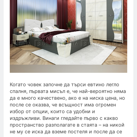
Предимства и
недостатъци на
модерните кафе капсули
11 Months Ago
Как и къде да намерите
комфортни на добра цена
легла за спални и хубави
12 Months Ago
матраци?
Когато човек започне да търси евтино легло
спалня, първата мисъл е, че най-вероятно няма
да е много качествено, ако е на ниска цена, но
после се оказва, че всъщност има огромен
избор от опции, които са удобни и
издръжливи. Винаги гледайте първо с какво
пространство разполагате в стаята – на никой
не му се иска да вземе постеля и после да се