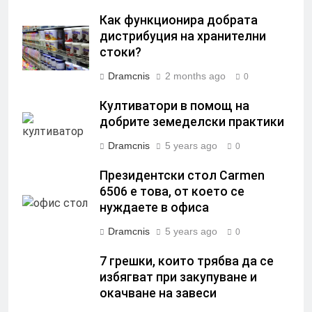
Как функционира добрата
дистрибуция на хранителни
стоки?
Dramcnis
2 months ago
0
Култиватори в помощ на
добрите земеделски практики
Dramcnis
5 years ago
0
Президентски стол Carmen
6506 е това, от което се
нуждаете в офиса
Dramcnis
5 years ago
0
7 грешки, които трябва да се
избягват при закупуване и
окачване на завеси