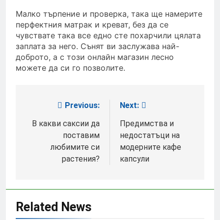
Малко търпение и проверка, така ще намерите
перфектния матрак и креват, без да се
чувствате така все едно сте похарчили цялата
заплата за него. Сънят ви заслужава най-
доброто, а с този онлайн магазин лесно
можете да си го позволите.
Previous:
Next:
Post
navigation
В какви саксии да
Предимства и
поставим
недостатъци на
любимите си
модерните кафе
растения?
капсули
Related News