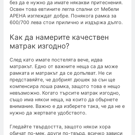
без да е нужно да имате някакви притеснения.
Освен това евтините легла спални от Мебели
АРЕНА изглеждат добре. Понякога рамка за
600/700 лева стои прилично и издържа дълго.
Как да намерите качествен
матрак изгодно?
След като имате постелята вече, идва
матракът. Едно от важните неща са да може
рамката и матракът да се допълват. Не си
представяйте, че добрият дюшек за сън ще
компенсира лоша рамка, защото това е нещо
невъзможно. Когато търсите матрак изгодно,
също има някои неща, на които да обърнете
внимание. Важно е да изберете така, че да не е
нужно да жертвате удобството.
Гледайте твърдостта, защото някои хора
обичат по-мек, други по-твърд, всичко зависи