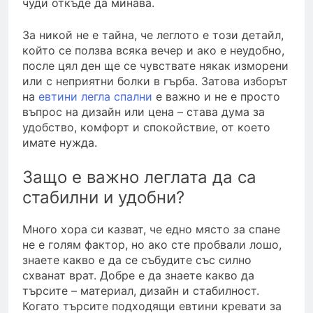
чуди откъде да минава.
За никой не е тайна, че леглото е този детайл,
който се ползва всяка вечер и ако е неудобно,
после цял ден ще се чувствате някак изморени
или с неприятни болки в гърба. Затова изборът
на
евтини легла спални
е важно и не е просто
въпрос на дизайн или цена – става дума за
удобство, комфорт и спокойствие, от което
имате нужда.
Защо е важно леглата да са
стабилни и удобни?
Много хора си казват, че едно място за спане
не е голям фактор, но ако сте пробвали лошо,
знаете какво е да се събудите със силно
схванат врат. Добре е да знаете какво да
търсите – материал, дизайн и стабилност.
Когато търсите подходящи евтини кревати за