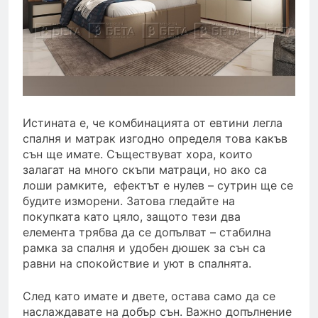
Истината е, че комбинацията от евтини легла
спалня и
матрак изгодно
определя това какъв
сън ще имате. Съществуват хора, които
залагат на много скъпи матраци, но ако са
лоши рамките, ефектът е нулев – сутрин ще се
будите изморени. Затова гледайте на
покупката като цяло, защото тези два
елемента трябва да се допълват – стабилна
рамка за спалня и удобен дюшек за сън са
равни на спокойствие и уют в спалнята.
След като имате и двете, остава само да се
наслаждавате на добър сън. Важно допълнение