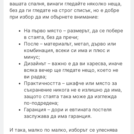
вашата спалня, винаги гледайте няколко неща,
без да ги гледате на строг списък, но е добре
при избор да им обърнете внимание:
На първо място – размерът, да се побере
в стаята, без да пречи;
После – материалът, метал, дърво или
комбинация, всеки си има и плюс и
минус;
Дизайнът – важно е да ви харесва, иначе
всяка вечер ще гледате нещо, което не
ви радва;
Практичността – шкафче или място за
съхранение никога не е излишно да има,
защото стаята така може да изглежда
по-подредена;
Гаранция – дори и евтината постеля
заслужава да има гаранция.
И така, малко по малко, изборът се улеснява