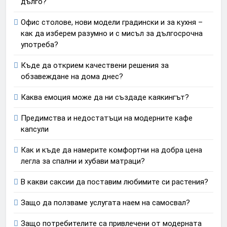
дълго?
Офис столове, нови модели градински и за кухня –
как да изберем разумно и с мисъл за дългосрочна
употреба?
Къде да открием качествени решения за
обзавеждане на дома днес?
Каква емоция може да ни създаде каякингът?
Предимства и недостатъци на модерните кафе
капсули
Как и къде да намерите комфортни на добра цена
легла за спални и хубави матраци?
В какви саксии да поставим любимите си растения?
Защо да ползваме услугата наем на самосвал?
Защо потребителите са привлечени от модерната