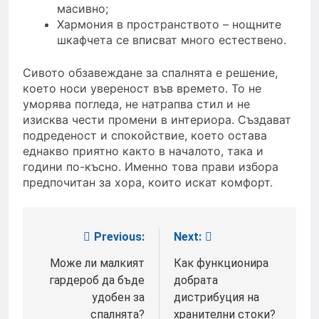
масивно;
Хармония в пространството – нощните
шкафчета се вписват много естествено.
Сивото обзавеждане за спалнята е решение,
което носи увереност във времето. То не
уморява погледа, не натрапва стил и не
изисква чести промени в интериора. Създават
подреденост и спокойствие, което остава
еднакво приятно както в началото, така и
години по-късно. Именно това прави избора
предпочитан за хора, които искат комфорт.
Previous:
Next:
Post
navigation
Може ли малкият
Как функционира
гардероб да бъде
добрата
удобен за
дистрибуция на
спалнята?
хранителни стоки?