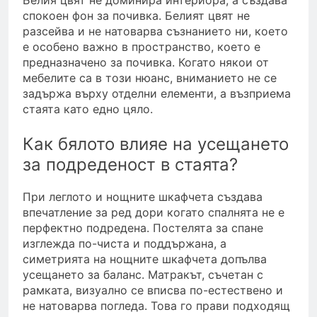
Белия цвят не доминира интериора, а създава
спокоен фон за почивка. Белият цвят не
разсейва и не натоварва съзнанието ни, което
е особено важно в пространство, което е
предназначено за почивка. Когато някои от
мебелите са в този нюанс, вниманието не се
задържа върху отделни елементи, а възприема
стаята като едно цяло.
Как бялото влияе на усещането
за подреденост в стаята?
При леглото и нощните шкафчета създава
впечатление за ред дори когато спалнята не е
перфектно подредена. Постелята за спане
изглежда по-чиста и поддържана, а
симетрията на нощните шкафчета допълва
усещането за баланс. Матракът, съчетан с
рамката, визуално се вписва по-естествено и
не натоварва погледа. Това го прави подходящ