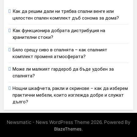
Как да решим дали ни трябва спални венге или
цялостен спален комплект дъб сонома за дома?
Как функционира добрата дистрибуция на
хранителни стоки?
Бяло срещу сиво в спалнята – как спалният
комплект променя атмосферата?
Може ли малкият гардероб да бъде удобен за
спалнята?
Нощни шкафчета, ракли и скринове – как да изберем
практични мебели, които изглежда добре и служат
дълго?
Newsmatic - News WordPress Theme 2026. Powered By
.
BlazeThemes