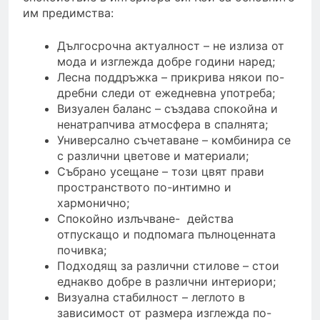
им предимства:
Дългосрочна актуалност – не излиза от
мода и изглежда добре години наред;
Лесна поддръжка – прикрива някои по-
дребни следи от ежедневна употреба;
Визуален баланс – създава спокойна и
ненатрапчива атмосфера в спалнята;
Универсално съчетаване – комбинира се
с различни цветове и материали;
Събрано усещане – този цвят прави
пространството по-интимно и
хармонично;
Спокойно излъчване- действа
отпускащо и подпомага пълноценната
почивка;
Подходящ за различни стилове – стои
еднакво добре в различни интериори;
Визуална стабилност – леглото в
зависимост от размера изглежда по-