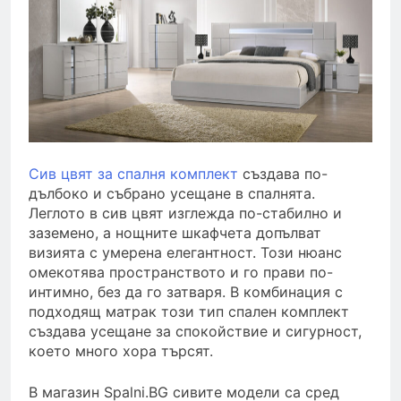
Сив цвят за спалня комплект
създава по-
дълбоко и събрано усещане в спалнята.
Леглото в сив цвят изглежда по-стабилно и
заземено, а нощните шкафчета допълват
визията с умерена елегантност. Този нюанс
омекотява пространството и го прави по-
интимно, без да го затваря. В комбинация с
подходящ матрак този тип спален комплект
създава усещане за спокойствие и сигурност,
което много хора търсят.
В магазин Spalni.BG сивите модели са сред