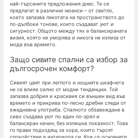
най-търсените предложения днес. Те се
предлагат в различни нюанси – от светло,
което запазва лекотата на пространството до
по-дълбоки тонове, които създават уют и
сигурност. Общото между тях е балансираната
визия, която не уморява и никога не излиза от
мода във времето.
Защо сивите спални са избор за
дългосрочен комфорт?
Сивият цвят при леглото и нощните шкафчета
не се влияе силно от модни тенденции. Той
запазва добрия и красивия си външен вид във
времето и прикрива по-лесно дребни следи от
ежедневна употреба. Спалното обзавеждане в
сиво създава уют по един по-зрял и
балансиран начин, без излишна показност. Това
го прави подходящ за хора, които търсят
спокойствие в интериора си. Кои са основните