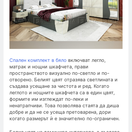
Спален комплект в бяло
включват легло,
матрак и нощни шкафчета, прави
пространството визуално по-светло и по-
отворено. Белият цвят отразява светлината и
създава усещане за чистота и ред. Когато
леглото и нощните шкафчета са в един цвят,
формите им изглеждат по-леки и
ненатрапчиви. Това позволява стаята да диша
добре и да не се усеща претоварена, дори
когато размерът ѝ е значително по-ограничен.