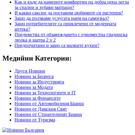
Как и къде да намерите комфортни на добра цена легла
за спални и хубави матраци?
В какви саксии да поставим любимите си растения?
Защо да ползваме услугата наем на самосвал?
Защо потребителите са привлечени от модерната
аптека?
Предимства от обзавеждането с едноместна градинска
люлка и шатра 2 х 2
Предпочитани и защо са малките кухни?
Медийни Категории:
Други Новини
Новини за Бизнеса
Новини за Индустрията
Новини за Модата
Новини за Технологиите и IT
Новини за Финансите
Новини от Автомобилния Бранш
Новини от Дамския Свят
Новини от Строителният Бранш
Новини от Туризма