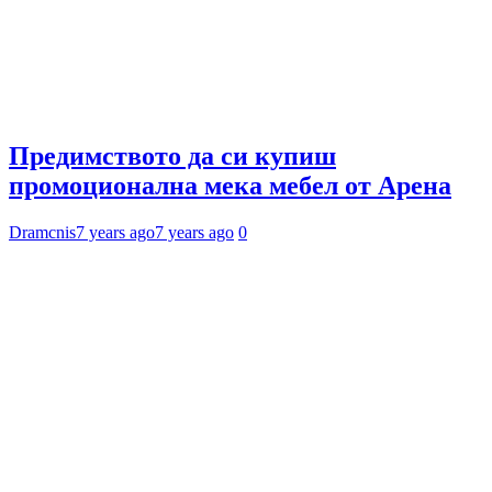
Предимството да си купиш
промоционална мека мебел от Арена
Dramcnis
7 years ago
7 years ago
0