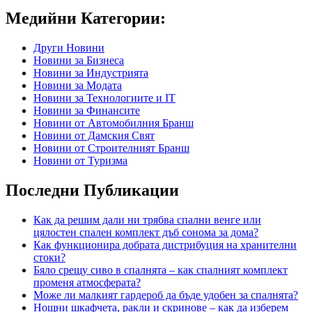
Медийни Категории:
Други Новини
Новини за Бизнеса
Новини за Индустрията
Новини за Модата
Новини за Технологиите и IT
Новини за Финансите
Новини от Автомобилния Бранш
Новини от Дамския Свят
Новини от Строителният Бранш
Новини от Туризма
Последни Публикации
Как да решим дали ни трябва спални венге или
цялостен спален комплект дъб сонома за дома?
Как функционира добрата дистрибуция на хранителни
стоки?
Бяло срещу сиво в спалнята – как спалният комплект
променя атмосферата?
Може ли малкият гардероб да бъде удобен за спалнята?
Нощни шкафчета, ракли и скринове – как да изберем