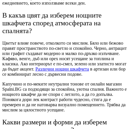
ежедневието, което използваме всеки ден.
В какъв цвят да изберем нощните
шкафчета според атмосферата на
спалнята?
Цветът влияе повече, отколкото си мислим. Бяло или бежово
правят пространството по-светло и спокойно. Черно, антрацит
или графит създават модерно и малко по-дръзко излъчване.
Кафяво, венге, дъб или орех носят усещане за топлина и
класика. Ако интериорът е по-смел, зелено или златисто могат
да бъдат акцент.
Различни нощни шкафчета
в артизан или бор
се комбинират лесно с дървесни подове.
Капучино и по-меките неутрални тонове от онлайн магазин
Spalni.BG са подходящи за спокойна, уютна спалня. Важното е
нощното шкафче да не спори с леглото, а да го допълва.
Понякога дори лек контраст работи чудесно, стига да е
премерен и да не натоварва визуално помещението. Трябва да
мислим за цялостното усещане.
Какви размери и форми да изберем