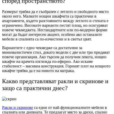
според пространството?
Размерът трябва да е съобразен с леглото и свободното място
около него. Малките нощни шкафчета са практични в
апартаменти, където разстоянието между леглото и стената е
ограничено. Високите варианти пестят площ, но осигуряват
повече чекмеджета. Нестандартните или по-модерни форми
могат да бъдат интересен акцент, особено ако останалите
мебели в спалнята са по-изчистени и в светъл цвят.
Вариантите с едно чекмедже са достатъчни за
минималистичен стил, докато модели с две или три придават
повече организация. Ако търсим да получим лекота, нощно
шкафче на крачета изглежда по-ефирно. Ако искаме
стабилност – масивна конструкция. Горният плот на нощното
шкафче трябва да е на нивото на матрака.
Какво представляват ракли и скринове и
защо са практични днес?
Ракли и скринове
са едни от най-функционалните мебели в
спалнята или дневната. Те предлагат място за дрехи, спално