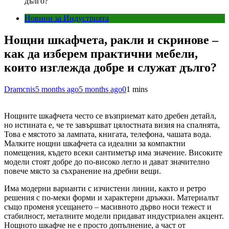
дълго?
Новини за Индустрията
Нощни шкафчета, ракли и скринове –
как да изберем практични мебели,
които изглежда добре и служат дълго?
Dramcnis
5 months ago
5 months ago
0
1 mins
Нощните шкафчета често се възприемат като дребен детайл,
но истината е, че те завършват цялостната визия на спалнята,
Това е мястото за лампата, книгата, телефона, чашата вода.
Малките нощни шкафчета са идеални за компактни
помещения, където всеки сантиметър има значение. Високите
модели стоят добре до по-високо легло и дават значително
повече място за съхранение на дребни вещи.
Има модерни варианти с изчистени линии, както и ретро
решения с по-меки форми и характерни дръжки. Материалът
също променя усещането – масивното дърво носи тежест и
стабилност, металните модели придават индустриален акцент.
Нощното шкафче не е просто допълнение, а част от