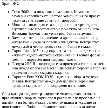
Spalni.BG:
Сити 3002 – за по-малки помещения. Компактният
размер и класическата цветова комбинация го правят
лесен за съчетаване с легло и гардероб;
Montana – подходящ е за коридор или антре, където
вертикалното пространство е по-важно от ширината.
Високият формат осигурява ред, без да затрупва;
Ravenna – отлично решение за дрешник или спалня,
когато има нужда от повече чекмеджета. Контрастът
между дъб и черно придава стил, без да е тежък;
Скрин Linus M5 – подходящ за малки стаи, детска или
кабинет, където мястото е ограничено. Тясната форма и
светлият дървесен цвят създава лекота;
Georgia 2Д3Ш – подходящ е за просторна спалня, където
има нужда от повече място. Широкият формат и топлите
дървесни тонове създават класика;
Скринът Forn KOM1D3S – идеален избор за модерна
спалня. Контрастът между дъб делано и черен мат
придава съвременно и подредено излъчване.
След като разгледахме различните модели, става ясно, че
правилният избор на скринове и ракли не е въпрос само на
дизайн, а на баланс между размер, функция и усещане за
пространство. Добре подбраният скрин или ракла помага