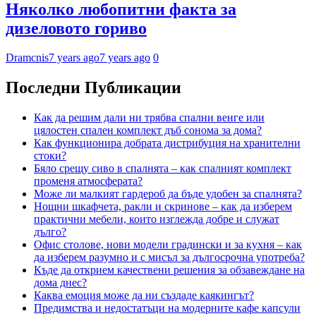
Няколко любопитни факта за
дизеловото гориво
Dramcnis
7 years ago
7 years ago
0
Последни Публикации
Как да решим дали ни трябва спални венге или
цялостен спален комплект дъб сонома за дома?
Как функционира добрата дистрибуция на хранителни
стоки?
Бяло срещу сиво в спалнята – как спалният комплект
променя атмосферата?
Може ли малкият гардероб да бъде удобен за спалнята?
Нощни шкафчета, ракли и скринове – как да изберем
практични мебели, които изглежда добре и служат
дълго?
Офис столове, нови модели градински и за кухня – как
да изберем разумно и с мисъл за дългосрочна употреба?
Къде да открием качествени решения за обзавеждане на
дома днес?
Каква емоция може да ни създаде каякингът?
Предимства и недостатъци на модерните кафе капсули