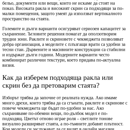
бельо, документи или вещи, които не искаме да стоят на
показ. Високата ракла и високият скрин са подходящи за по-
малки помещения, защото умеят да използват вертикалното
пространство на стаята.
Големите и дълги варианти осигуряват сериозен капацитет за
съхранение. Ъгловите решения помагат да оползотворим
трудни зони. Раклите и скриновете с чекмеджета позволяват
добра организация, а моделите с плъзгащи врати са удобни за
тесни стаи. Дървените и масивните конструкции са стабилни
и издържат дълги години. Модерните варианти често
комбинират различни текстури, което придава по-актуална
визия.
Как да изберем подходяща ракла или
скрин без да претоварим стаята?
Изборът трябва да започне от реалната нужда. Ако имаме
много дрехи, които трябва да са сгънати, раклите и скринове с
повече чекмеджета ще бъдат по-удобни за нас. Ако
съхраняваме по-обемни вещи, по-дълбок модел е по-
подходящ. Цветът отново играе роля – светлите тонове
визуално разширяват стаята, а по-тъмните добавят плътност.
Кои модели си заслужават да се видят в онлайн магазин