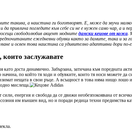
е такива, а наистина ги боготворят. Е, може да звучи малко пр
и да привлича погледите към себе си не е нужен само чар, а и п
, носещи свободолюбив акцент модните
дамски кецове от кожа
. 
предпочитаните ежедневни обувки както за дамите, така и за г
буване и освен това наистина са удивително адаптивни дори по-
добство, които заслужавате
като доста динамично. Забързана, затичана към поредната актив
 начина, по който тя ходи и обувките, които тя носи можете да с
 взимат нещата в свои ръце. А всъщност в това няма нищо лошо 
ободно мислеща.
ат сили, енергия и свобода да се движи необезпокоявана от всич
уксозния им външен вид, но и поради редица техни предимства ка
екла.