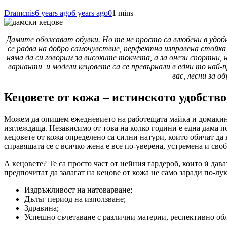
Dramcnis
6 years ago
6 years ago
0
1 mins
Дамите обожават обувки. Но те не просто са влюбени в удобнит
се радва на добро самочувствие, перфектна изправена стойка 
няма да си говорим за високите токчета, а за онези спортни
варианти и модели кецовете са се превърнали в едни то най-
вас, лесни за о
Кецовете от кожа – истинското у
Можем да опишем ежедневието на работещата майка и домакиня 
изглеждаща. Независимо от това на колко години е една дама по
кецовете от кожа определено са силни натури, които обичат да
справящата се с всичко жена е все по-уверена, устремена и св
А кецовете? Те са просто част от нейния гардероб, които ѝ дав
предпочитат да залагат на кецове от кожа не само заради по-л
Издръжливост на натоварване;
Дълъг период на използване;
Здравина;
Успешно съчетаване с различни материи, респективно обл