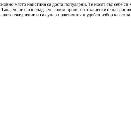
сновно място наистина са доста популярни. Те носят със себе си
Така, че не е изненада, че голям процент от клиентите на sportm
вашето ежедневие и са супер практичния и удобен избор както за