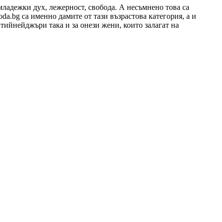
 младежки дух, лежерност, свобода. А несъмнено това са
oda.bg са именно дамите от тази възрастова категория, а и
 тийнейджъри така и за онези жени, които залагат на