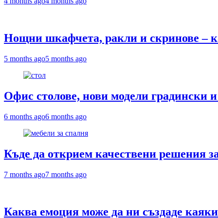
4 months ago
4 months ago
Нощни шкафчета, ракли и скринове – ка
5 months ago
5 months ago
Офис столове, нови модели градински и 
6 months ago
6 months ago
Къде да открием качествени решения за
7 months ago
7 months ago
Каква емоция може да ни създаде каяк