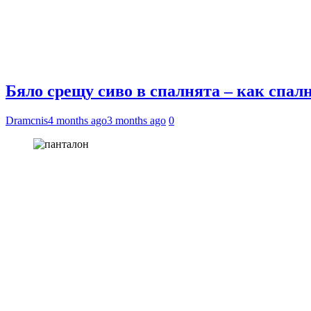
Бяло срещу сиво в спалнята – как спа
Dramcnis
4 months ago
3 months ago
0