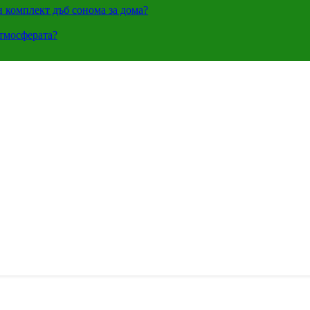
н комплект дъб сонома за дома?
атмосферата?