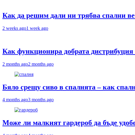
Как да решим дали ни трябва спални ве
2 weeks ago
1 week ago
Как функционира добрата дистрибуция 
2 months ago
2 months ago
Бяло срещу сиво в спалнята – как спа
4 months ago
3 months ago
Може ли малкият гардероб да бъде удоб