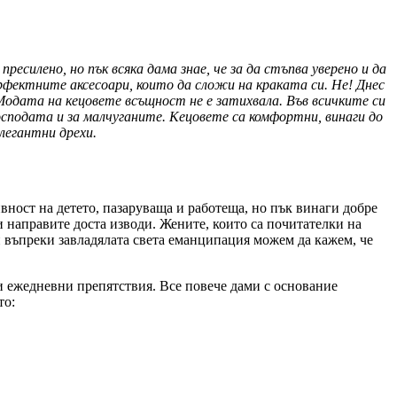
есилено, но пък всяка дама знае, че за да стъпва уверено и да
ерфектните аксесоари, които да сложи на краката си. Не! Днес
Модата на кецовете всъщност не е затихвала. Във всичките си
осподата и за малчуганите. Кецовете са комфортни, винаги до
елегантни дрехи.
ност на детето, пазаруваща и работеща, но пък винаги добре
и направите доста изводи. Жените, които са почитателки на
и въпреки завладялата света еманципация можем да кажем, че
ки ежедневни препятствия. Все повече дами с основание
то: