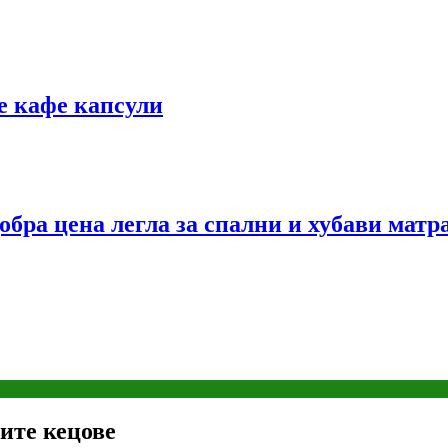
е кафе капсули
обра цена легла за спални и хубави матр
ите кецове