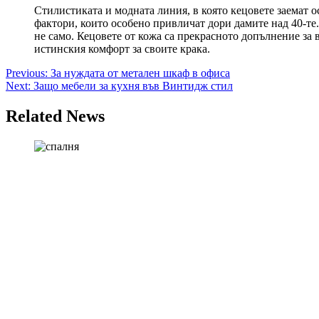
Стилистиката и модната линия, в която кецовете заемат о
фактори, които особено привличат дори дамите над 40-те. 
не само. Кецовете от кожа са прекрасното допълнение за 
истинския комфорт за своите крака.
Post
Previous:
За нуждата от метален шкаф в офиса
Next:
Защо мебели за кухня във Винтидж стил
navigation
Related News