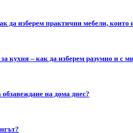
к да изберем практични мебели, които и
за кухня – как да изберем разумно и с м
 обзавеждане на дома днес?
ингът?