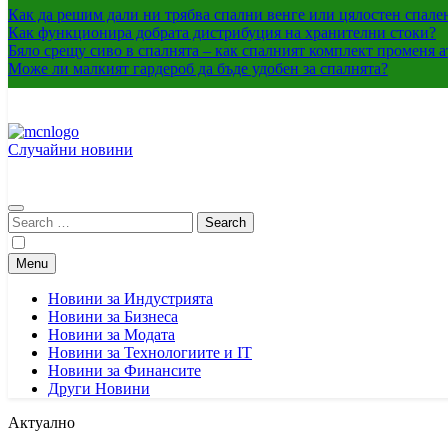
Как да решим дали ни трябва спални венге или цялостен спале
Как функционира добрата дистрибуция на хранителни стоки?
Бяло срещу сиво в спалнята – как спалният комплект променя 
Може ли малкият гардероб да бъде удобен за спалнята?
Случайни новини
Mcnis.org.rs
Медиен център – България – Сърбия
Search
for:
Menu
Новини за Индустрията
Новини за Бизнеса
Новини за Модата
Новини за Технологиите и IT
Новини за Финансите
Други Новини
Актуално