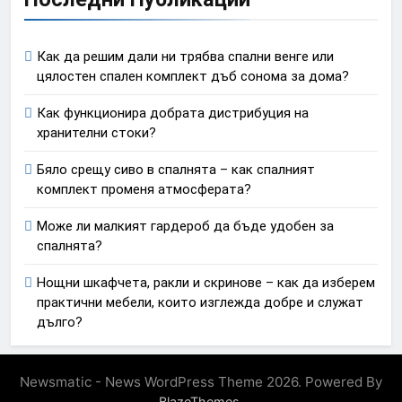
Как да решим дали ни трябва спални венге или
цялостен спален комплект дъб сонома за дома?
Как функционира добрата дистрибуция на
хранителни стоки?
Бяло срещу сиво в спалнята – как спалният
комплект променя атмосферата?
Може ли малкият гардероб да бъде удобен за
спалнята?
Нощни шкафчета, ракли и скринове – как да изберем
практични мебели, които изглежда добре и служат
дълго?
Newsmatic - News WordPress Theme 2026. Powered By
.
BlazeThemes