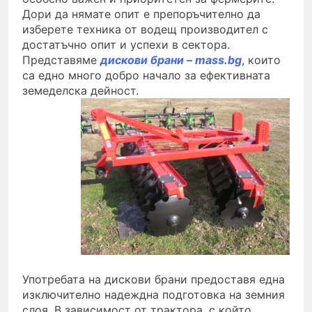
Дори да нямате опит е препоръчително да
изберете техника от водещ производител с
достатъчно опит и успехи в сектора.
Представяме
дискови брани – mass.bg
, които
са едно много добро начало за ефективната
земеделска дейност.
Употребата на дискови брани предоставя една
изключително надеждна подготовка на земния
слоя. В зависимост от трактора, с който