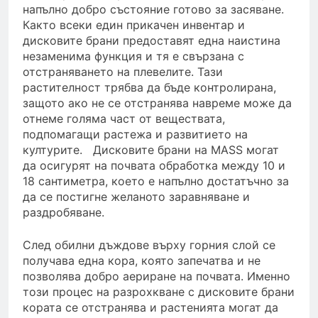
напълно добро състояние готово за засяване.
Както всеки един прикачен инвентар и
дисковите брани предоставят една наистина
незаменима функция и тя е свързана с
отстраняването на плевелите. Тази
растителност трябва да бъде контролирана,
защото ако не се отстранява навреме може да
отнеме голяма част от веществата,
подпомагащи растежа и развитието на
културите. Дисковите брани на MASS могат
да осигурят на почвата обработка между 10 и
18 сантиметра, което е напълно достатъчно за
да се постигне желаното заравняване и
раздробяване.
След обилни дъждове върху горния слой се
получава една кора, която запечатва и не
позволява добро аериране на почвата. Именно
този процес на разрохкване с дисковите брани
кората се отстранява и растенията могат да