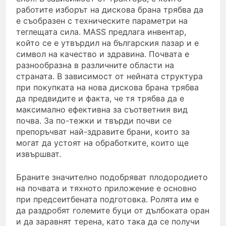
работите изборът на дискова брана трябва да
е съобразен с техническите параметри на
теглещата сила. MASS предлага инвентар,
който се е утвърдил на българския пазар и е
символ на качество и здравина. Почвата е
разнообразна в различните области на
страната. В зависимост от нейната структура
при покупката на нова дискова брана трябва
да предвидите и факта, че тя трябва да е
максимално ефективна за съответния вид
почва. За по-тежки и твърди почви се
препоръчват най-здравите брани, които за
могат да устоят на обработките, които ще
извършват.
Браните значително подобряват плодородието
на почвата и тяхното приложение е основно
при предсеитбената подготовка. Ролята им е
да раздробят големите буци от дълбоката оран
и да заравнят терена, като така да се получи