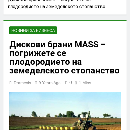
плодородието на земеделското стопанство
НОВИНИ ЗА БИЗНЕСА
Дискови брани MASS –
погрижете се
плодородието на
земеделското стопанство
0
Dramcnis
9 Years Ago
1 Mins