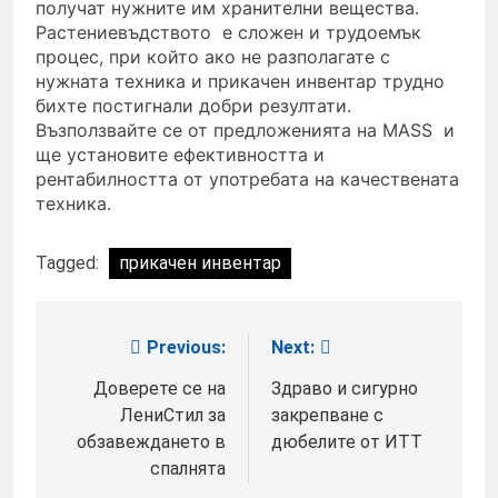
получат нужните им хранителни вещества.
Растениевъдството е сложен и трудоемък
процес, при който ако не разполагате с
нужната техника и прикачен инвентар трудно
бихте постигнали добри резултати.
Възползвайте се от предложенията на MASS и
ще установите ефективността и
рентабилността от употребата на качествената
техника.
Tagged:
прикачен инвентар
Previous:
Next:
Post
navigation
Доверете се на
Здраво и сигурно
ЛениСтил за
закрепване с
обзавеждането в
дюбелите от ИТТ
спалнята