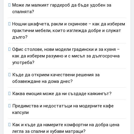
Може ли малкият гардероб да бъде удобен за
спалнята?
Нощни шкафчета, ракли и скринове – как да изберем
практични мебели, които изглежда добре и служат
дълго?
Офис столове, нови модели градински и за кухня –
как да изберем разумно и с мисъл за дългосрочна
употреба?
Къде да открием качествени решения за
обзавеждане на дома днес?
Каква емоция може да ни създаде каякингът?
Предимства и недостатъци на модерните кафе
капсули
Как и къде да намерите комфортни на добра цена
легла за спални и хубави матраци?