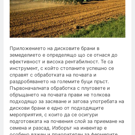
Приложението на дисковите брани в
земеделието е определящо що се отнася до
ефективност и висока рентабилност. Те са
инструмент, с който стопаните успешно се
справят с обработката на почвата и
раздробяването на големите буци пръст.
Първоначалната обработка с плуговете и
обръщането на почвата прави не толкова
подходящо за засяване и затова употребата на
дискови брани е едно от подходящите
мероприятия, с които да се осигури
подготовката на почвения слой за приемане на
семена и разсад. Изборът на инвентар е
особено важен и приоритетен за фермерите.