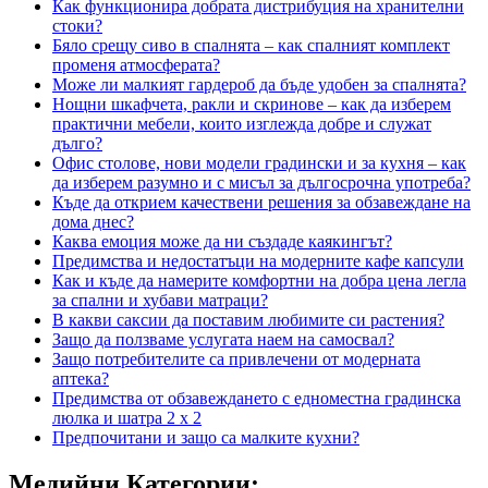
Как функционира добрата дистрибуция на хранителни
стоки?
Бяло срещу сиво в спалнята – как спалният комплект
променя атмосферата?
Може ли малкият гардероб да бъде удобен за спалнята?
Нощни шкафчета, ракли и скринове – как да изберем
практични мебели, които изглежда добре и служат
дълго?
Офис столове, нови модели градински и за кухня – как
да изберем разумно и с мисъл за дългосрочна употреба?
Къде да открием качествени решения за обзавеждане на
дома днес?
Каква емоция може да ни създаде каякингът?
Предимства и недостатъци на модерните кафе капсули
Как и къде да намерите комфортни на добра цена легла
за спални и хубави матраци?
В какви саксии да поставим любимите си растения?
Защо да ползваме услугата наем на самосвал?
Защо потребителите са привлечени от модерната
аптека?
Предимства от обзавеждането с едноместна градинска
люлка и шатра 2 х 2
Предпочитани и защо са малките кухни?
Медийни Категории: