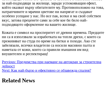
за най-подходящи за жилище, заради успокояващия ефект,
който оказват върху обитателите му. Противоположно на това,
натрапчивите и мрачни цветове ни напрягат и създават
особено усещане у нас. Но все пак, всеки и ма свой собствен
вкус, затова преценете сами за себе кое би било най-
подходящото оформление на вашето жилище.
Кожата е символ на просперитет от древни времена. Предците
ни са я използвали за изработката на топли дрехи, с които са
преживяват на студа по време на битки и походи. Ако сте
забелязали, всички владетели са носили масивни палта и
наметала от кожи, които са правили външния им вид
внушителен и респектиращ!
Post
Previous:
Предимства при наемане на автокран за строителна
дейност
navigation
Next:
Как най-бързо и ефективно се обзавежда спалня?
Related News