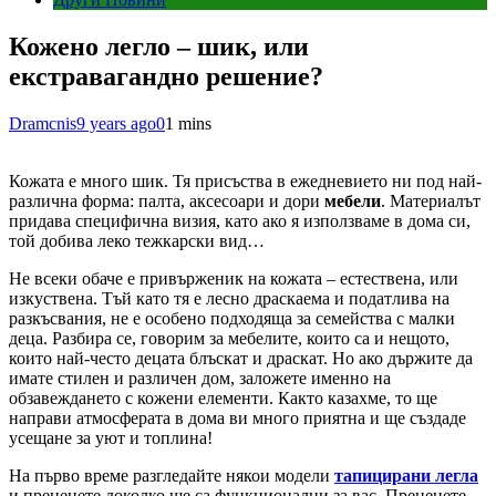
Кожено легло – шик, или
екстравагандно решение?
Dramcnis
9 years ago
0
1 mins
Кожата е много шик. Тя присъства в ежедневието ни под най-
различна форма: палта, аксесоари и дори
мебели
. Материалът
придава специфична визия, като ако я използваме в дома си,
той добива леко тежкарски вид…
Не всеки обаче е привърженик на кожата – естествена, или
изкуствена. Тъй като тя е лесно драскаема и податлива на
разкъсвания, не е особено подходяща за семейства с малки
деца. Разбира се, говорим за мебелите, които са и нещото,
които най-често децата блъскат и драскат. Но ако държите да
имате стилен и различен дом, заложете именно на
обзавеждането с кожени елементи. Както казахме, то ще
направи атмосферата в дома ви много приятна и ще създаде
усещане за уют и топлина!
На първо време разгледайте някои модели
тапицирани легла
и преценете доколко ще са функционални за вас. Преценете