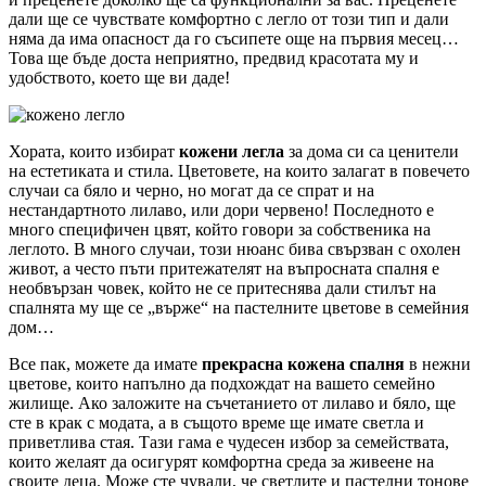
дали ще се чувствате комфортно с легло от този тип и дали
няма да има опасност да го съсипете още на първия месец…
Това ще бъде доста неприятно, предвид красотата му и
удобството, което ще ви даде!
Хората, които избират
кожени легла
за дома си са ценители
на естетиката и стила. Цветовете, на които залагат в повечето
случаи са бяло и черно, но могат да се спрат и на
нестандартното лилаво, или дори червено! Последното е
много специфичен цвят, който говори за собственика на
леглото. В много случаи, този нюанс бива свързван с охолен
живот, а често пъти притежателят на въпросната спалня е
необвързан човек, който не се притеснява дали стилът на
спалнята му ще се „върже“ на пастелните цветове в семейния
дом…
Все пак, можете да имате
прекрасна кожена спалня
в нежни
цветове, които напълно да подхождат на вашето семейно
жилище. Ако заложите на съчетанието от лилаво и бяло, ще
сте в крак с модата, а в същото време ще имате светла и
приветлива стая. Тази гама е чудесен избор за семействата,
които желаят да осигурят комфортна среда за живеене на
своите деца. Може сте чували, че светлите и пастелни тонове