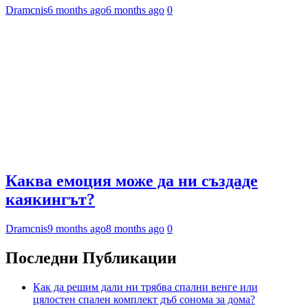
Dramcnis
6 months ago
6 months ago
0
Каква емоция може да ни създаде
каякингът?
Dramcnis
9 months ago
8 months ago
0
Последни Публикации
Как да решим дали ни трябва спални венге или
цялостен спален комплект дъб сонома за дома?