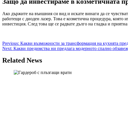
Защо да инвестираме в козметичната п
Ако държите на външния си вид и искате винаги да се чувствате
работещи с диоден лазер. Това е козметична процедура, която 
инвестиция. След това ще се радвате дълго на гладка и приятна
Post
Previous:
Какви възможности за трансформация на кухнята пред
Next:
Какви предимства ни предлага модерното спално обзаве
navigation
Related News