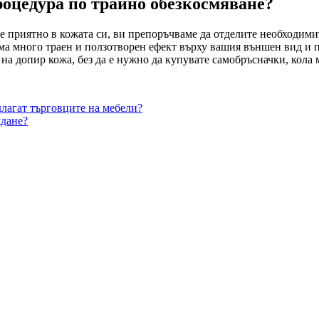
роцедура по трайно обезкосмяване?
 приятно в кожата си, ви препоръчваме да отделите необходимите
има много траен и ползотворен ефект върху вашия външен вид и 
 на допир кожа, без да е нужно да купувате самобръсначки, кола
лагат търговците на мебели?
ждане?