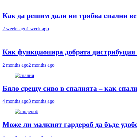
Как да решим дали ни трябва спални ве
2 weeks ago
1 week ago
Как функционира добрата дистрибуция 
2 months ago
2 months ago
Бяло срещу сиво в спалнята – как спа
4 months ago
3 months ago
Може ли малкият гардероб да бъде удоб