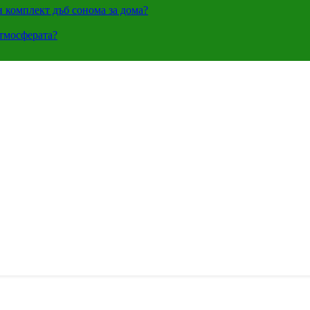
н комплект дъб сонома за дома?
атмосферата?