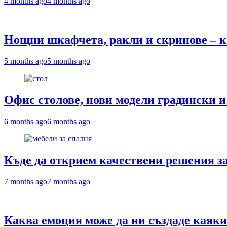
4 months ago
4 months ago
Нощни шкафчета, ракли и скринове – ка
5 months ago
5 months ago
Офис столове, нови модели градински и 
6 months ago
6 months ago
Къде да открием качествени решения за
7 months ago
7 months ago
Каква емоция може да ни създаде каяк