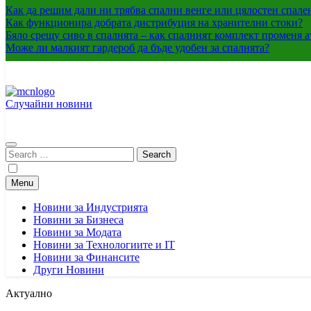
Как да решим дали ни трябва спални венге или цялостен спале
Как функционира добрата дистрибуция на хранителни стоки?
Бяло срещу сиво в спалнята – как спалният комплект променя 
Може ли малкият гардероб да бъде удобен за спалнята?
Случайни новини
Mcnis.org.rs
Медиен център – България – Сърбия
Search
for:
Menu
Новини за Индустрията
Новини за Бизнеса
Новини за Модата
Новини за Технологиите и IT
Новини за Финансите
Други Новини
Актуално