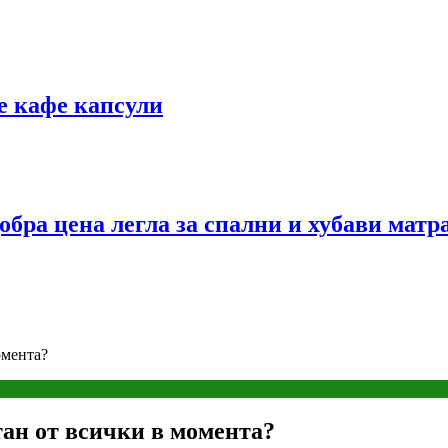
е кафе капсули
обра цена легла за спални и хубави матр
омента?
тан от всички в момента?