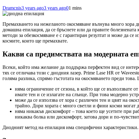
Dramcnis
3 years ago
3 years ago
0
1 mins
Премахването на нежеланото окосмяване вълнува много хора дн
домашна епилация, да се бръснете или да правите болезнената 
методи за обезкосмяване е с гарантиран резултат и може да се и
космите, които ще премахвате.
Какви са предимствата на модерната е
Всеки, който има желание да поддържа перфектен вид се интере
тях се отличава този с диодния лазер. Prime Lase HR от Wavees
голяма разлика, спрямо гъстотата на окосмяването преди това.
няма ограничение от сезона, в който ще се възползвате от
имате тен и се излагате на слънце. При това модерно ус
може да се използва от хора с различен тен и цвят на око
трайно. Дори хората с много светли и фини косми могат д
няма никакъв дискомфорт – това което ще усетите при раб
никаква болка или дискомфорт, затова дори и по-чувствит
Диодният метод на епилация има специфични характеристики. Д