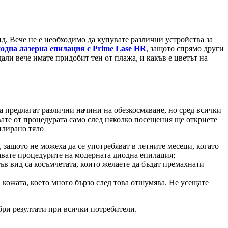
. Вече не е необходимо да купувате различни устройства за
одна лазерна епилация с Prime Lase HR
, защото спрямо други
дали вече имате придобит тен от плажа, и какъв е цветът на
а предлагат различни начини на обезкосмяване, но сред всички
лзвате от процедурата само след няколко посещения ще откриете
, защото не можеха да се употребяват в летните месеци, когато
авате процедурите на модерната диодна епилация;
къв вид са косъмчетата, които желаете да бъдат премахнати
а кожата, което много бързо след това отшумява. Не усещате
бри резултати при всички потребители.