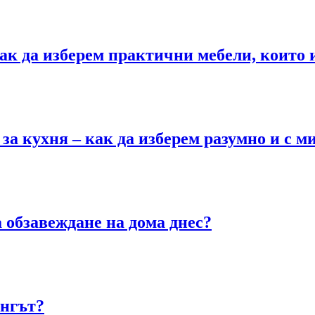
к да изберем практични мебели, които и
за кухня – как да изберем разумно и с м
 обзавеждане на дома днес?
ингът?