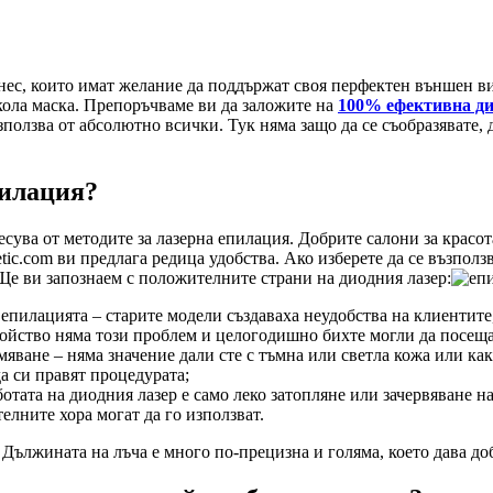
ес, които имат желание да поддържат своя перфектен външен вид
кола маска. Препоръчваме ви да заложите на
100% ефективна ди
зползва от абсолютно всички. Тук няма защо да се съобразявате, 
пилация?
сува от методите за лазерна епилация. Добрите салони за красот
tetic.com ви предлага редица удобства. Ако изберете да се възпо
 Ще ви запознаем с положителните страни на диодния лазер:
 епилацията – старите модели създаваха неудобства на клиентите
тройство няма този проблем и целогодишно бихте могли да посещ
смяване – няма значение дали сте с тъмна или светла кожа или ка
а си правят процедурата;
отата на диодния лазер е само леко затопляне или зачервяване н
елните хора могат да го използват.
ължината на лъча е много по-прецизна и голяма, което дава до