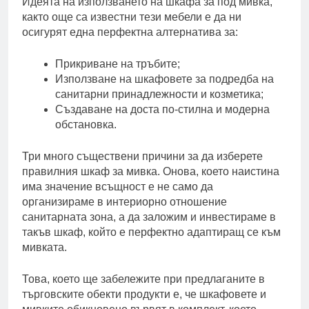
Идеята на използването на шкафа за под мивка,
както още са известни тези мебели е да ни
осигурят една перфектна алтернатива за:
Прикриване на тръбите;
Използване на шкафовете за подредба на
санитарни принадлежности и козметика;
Създаване на доста по-стилна и модерна
обстановка.
Три много съществени причини за да изберете
правилния шкаф за мивка. Онова, което наистина
има значение всъщност е не само да
организираме в интериорно отношение
санитарната зона, а да заложим и инвестираме в
такъв шкаф, който е перфектно адаптиращ се към
мивката.
Това, което ще забележите при предлаганите в
търговските обекти продукти е, че шкафовете и