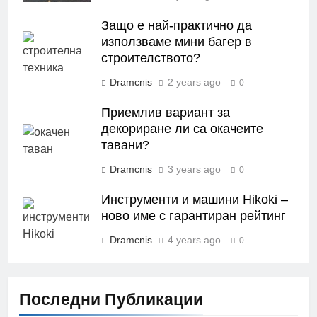
Защо е най-практично да
използваме мини багер в
строителството?
Dramcnis
2 years ago
0
Приемлив вариант за
декориране ли са окачеите
тавани?
Dramcnis
3 years ago
0
Инструменти и машини Hikoki –
ново име с гарантиран рейтинг
Dramcnis
4 years ago
0
Последни Публикации