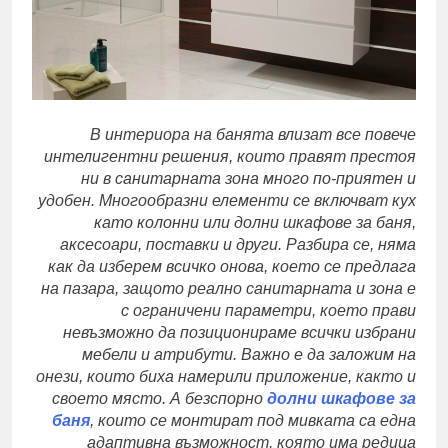
В интериора на банята влизат все повече
интелигентни решения, които правят престоя
ни в санитарната зона много по-приятен и
удобен. Многообразни елементи се включват кух
като колонни или долни шкафове за баня,
аксесоари, поставки и други. Разбира се, няма
как да изберем всичко онова, което се предлага
на пазара, защото реално санитарната и зона е
с ограничени параметри, което прави
невъзможно да позиционираме всички избрани
мебели и атрибути. Важно е да заложим на
онези, които биха намерили приложение, както и
своето място. А безспорно
долни шкафове за
баня
, които се монтират под мивката са една
адаптивна възможност, която има редица