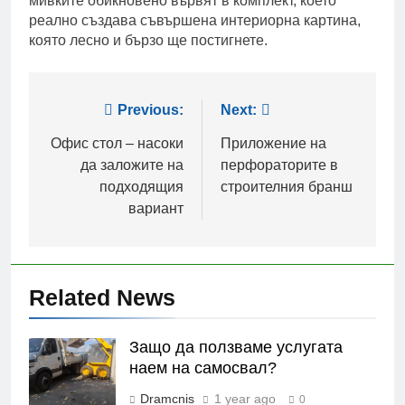
мивките обикновено вървят в комплект, което
реално създава съвършена интериорна картина,
която лесно и бързо ще постигнете.
Post
Previous:
Next:
navigation
Офис стол – насоки
Приложение на
да заложите на
перфораторите в
подходящия
строителния бранш
вариант
Related News
Защо да ползваме услугата
наем на самосвал?
Dramcnis
1 year ago
0