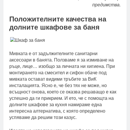
предимства.
Положителните качества на
долните шкафове за баня
Мивката е от задължителните санитарни
аксесоари в банята. Ползваме я за измиване на
ръце, лице… изобщо за личната ни хигиена. При
монтирането на смесител и сифон обаче под
мивката остават видими тръбите за ВиК
инсталацията. Ясно е, че без тях не може, но
всъщност онова, което се оказва решаващо е как
успешно да ги прикрием. И ето, че с помощта на
долните шкафове за кухня намираме една
интересна алтернатива, с която определено
успяваме да решим този казус.