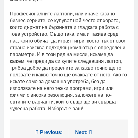
Професионалните лаптопи, или иначе казано –
бизнес сериите, се купуват най-често от хората,
които държат на бързината и гладката работа с
това устройство. Също така, има и такива сред
нас, които обичат да играят игри, което пък от своя
страна изисква подходящ компютър с определени
параметри. И в този ред на мисли, искаме да
кажем, че преди да си купите следващия лаптоп,
трябва добре да прецените за какво точно ще го
ползвате и какво точно ще очаквате от него. Ако го
искате само за домашна употреба, без да
използвате на него тежки програми, игри или
филми с висока резолюция, заложете на по-
евтините варианти, които също ще ви свършат
чудесна работа. Изборът е ваш!
Post
Previous:
Next: