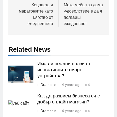
navigation
Кецовете и
Мека мебел за дома
маратонките като
-удоволствие е да я
бягство от
ползваш
ежедневието
ежедневно!
Related News
Има ли реални ползи от
иновативните смарт
устройства?
Dramcnis
4 years ago
0
Как да развием бизнеса си с
добър онлайн магазин?
Dramcnis
4 years ago
0