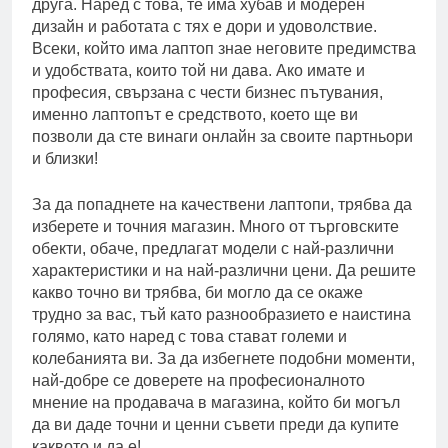
друга. Наред с това, те има хубав и модерен
дизайн и работата с тях е дори и удоволствие.
Всеки, който има лаптоп знае неговите предимства
и удобствата, които той ни дава. Ако имате и
професия, свързана с чести бизнес пътувания,
именно лаптопът е средството, което ще ви
позволи да сте винаги онлайн за своите партньори
и близки!
За да попаднете на качествени лаптопи, трябва да
изберете и точния магазин. Много от търговските
обекти, обаче, предлагат модели с най-различни
характеристики и на най-различни цени. Да решите
какво точно ви трябва, би могло да се окаже
трудно за вас, тъй като разнообразието е наистина
голямо, като наред с това стават големи и
колебанията ви. За да избегнете подобни моменти,
най-добре се доверете на професионалното
мнение на продавача в магазина, който би могъл
да ви даде точни и ценни съвети преди да купите
каквото и да е!