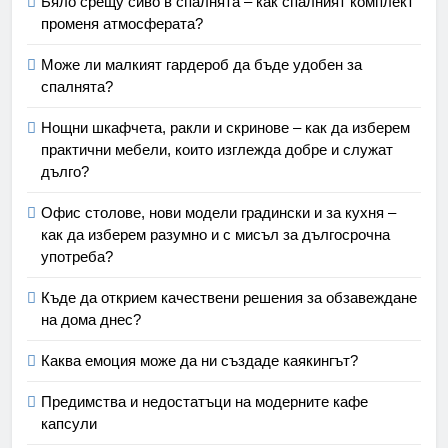
Бяло срещу сиво в спалнята – как спалният комплект
променя атмосферата?
Може ли малкият гардероб да бъде удобен за
спалнята?
Нощни шкафчета, ракли и скринове – как да изберем
практични мебели, които изглежда добре и служат
дълго?
Офис столове, нови модели градински и за кухня –
как да изберем разумно и с мисъл за дългосрочна
употреба?
Къде да открием качествени решения за обзавеждане
на дома днес?
Каква емоция може да ни създаде каякингът?
Предимства и недостатъци на модерните кафе
капсули