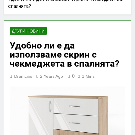
спалнята?
ДРУГИ НОВИНИ
Удобно ли е да
използваме скрин с
чекмеджета в спалнята?
0
Dramcnis
2 Years Ago
1 Mins