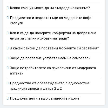
Каква емоция може да ни създаде каякингът?
Предимства и недостатъци на модерните кафе
капсули
Как и къде да намерите комфортни на добра цена
легла за спални и хубави матраци?
В какви саксии да поставим любимите си растения?
Защо да ползваме услугата наем на самосвал?
Защо потребителите са привлечени от модерната
аптека?
Предимства от обзавеждането с едноместна
градинска люлка и шатра 2 х 2
Предпочитани и защо са малките кухни?