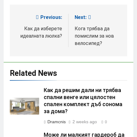
Previous:
Next:
Post
navigation
Как да изберете
Кога трябва да
идеалната люлка?
помислим за нов
велосипед?
Related News
Как да решим дали ни трябва
спални венге или цялостен
спален комплект дъб сонома
за дома?
Dramcnis
2 weeks ago
0
Може ли малкият гардероб да