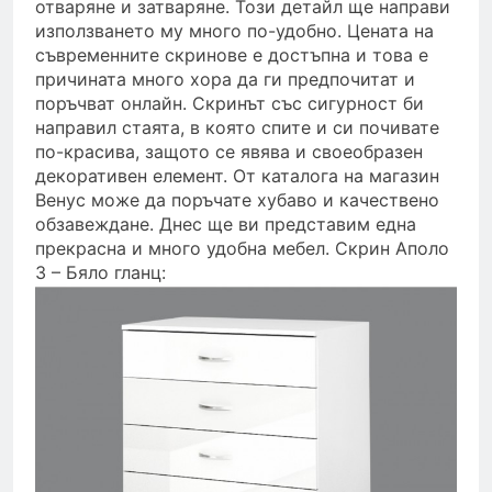
отваряне и затваряне. Този детайл ще направи
използването му много по-удобно. Цената на
съвременните скринове е достъпна и това е
причината много хора да ги предпочитат и
поръчват онлайн. Скринът със сигурност би
направил стаята, в която спите и си почивате
по-красива, защото се явява и своеобразен
декоративен елемент. От каталога на магазин
Венус може да поръчате хубаво и качествено
обзавеждане. Днес ще ви представим една
прекрасна и много удобна мебел. Скрин Аполо
3 – Бяло гланц: