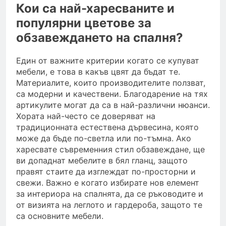
Кои са най-харесваните и
популярни цветове за
обзавеждането на спалня?
Един от важните критерии когато се купуват
мебели, е това в какъв цвят да бъдат те.
Материалите, които производителите ползват,
са модерни и качествени. Благодарение на тях
артикулите могат да са в най-различни нюанси.
Хората най-често се доверяват на
традиционната естествена дървесина, която
може да бъде по-светла или по-тъмна. Ако
харесвате съвременния стил обзавеждане, ще
ви допаднат мебелите в бял гланц, защото
правят стаите да изглеждат по-просторни и
свежи. Важно е когато избирате нов елемент
за интериора на спалнята, да се ръководите и
от визията на леглото и гардероба, защото те
са основните мебели.