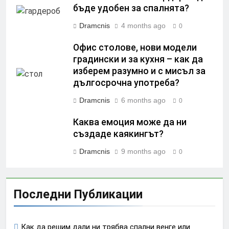
бъде удобен за спалнята?
Dramcnis
4 months ago
0
Офис столове, нови модели
градински и за кухня – как да
изберем разумно и с мисъл за
дългосрочна употреба?
Dramcnis
6 months ago
0
Каква емоция може да ни
създаде каякингът?
Dramcnis
9 months ago
0
Последни Публикации
Как да решим дали ни трябва спални венге или