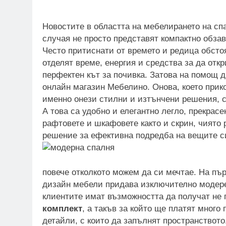
Новостите в областта на мебелирането на сп
случая не просто представят компактно обза
Често притиснати от времето и редица обсто
отделят време, енергия и средства за да отк
перфектен кът за почивка. Затова на помощ 
онлайн магазин Мебелино. Онова, което прико
именно онези стилни и изтънчени решения, с
А това са удобно и елегантно легло, прекрас
рафтовете и шкафовете както и скрин, чиято 
решение за ефективна подредба на вещите с
повече отколкото можем да си мечтае. На пъ
дизайн мебели придава изключително модерен
клиентите имат възможността да получат не 
комплект
, а такъв за който ще платят много
детайли, с които да запълнят пространството