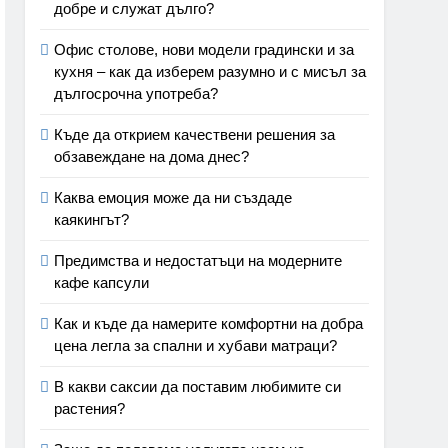
добре и служат дълго?
Офис столове, нови модели градински и за
кухня – как да изберем разумно и с мисъл за
дългосрочна употреба?
Къде да открием качествени решения за
обзавеждане на дома днес?
Каква емоция може да ни създаде
каякингът?
Предимства и недостатъци на модерните
кафе капсули
Как и къде да намерите комфортни на добра
цена легла за спални и хубави матраци?
В какви саксии да поставим любимите си
растения?