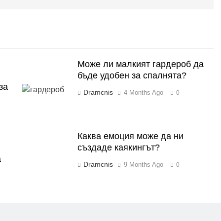
Може ли малкият гардероб да
бъде удобен за спалнята?
за
Dramcnis
4 Months Ago
0
Каква емоция може да ни
създаде каякингът?
а
Dramcnis
9 Months Ago
0