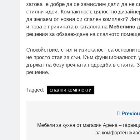
затова е добре да се замислим дали да не с
стилни идеи. Компактност, цялостно дизайне
да желаем от новия си спален комплект? Инт
и това е причината в каталога на
Мебелино
д
решения за обзавеждане на спалното помеще
Спокойствие, стил и изисканост са основните
не просто стая за сън. Към функционалност, 
държат на безупречната подредба в стаята. З
решение.
Tagged:
спални комплекти
Post
Previou
navigation
Мебели за кухня от магазин Арена – гаранц
за комфортен живо