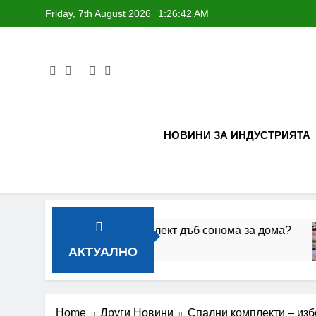
Skip
Friday, 7th August 2026
1:26:43 AM
to
content
НОВИНИ ЗА ИНДУСТРИЯТА
тен спален комплект дъб сонома за дома?
К
2 
АКТУАЛНО
Home
Други Новини
Спални комплекти – изб