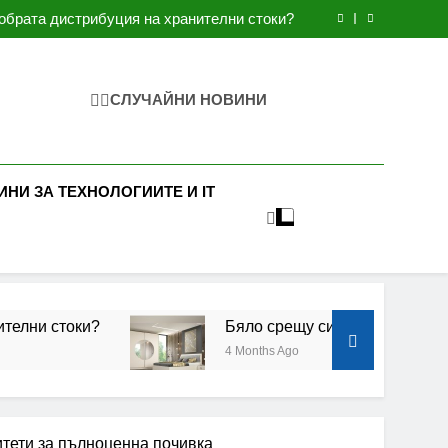
 трябва спални венге или цялостен спален
комплект дъб сонома за дома?
обрата дистрибуция на хранителни стоки?
спалнята – как спалният комплект променя
атмосферата?
ят гардероб да бъде удобен за спалнята?
 трябва спални венге или цялостен спален
комплект дъб сонома за дома?
обрата дистрибуция на хранителни стоки?
СЛУЧАЙНИ НОВИНИ
спалнята – как спалният комплект променя
атмосферата?
ят гардероб да бъде удобен за спалнята?
ИНИ ЗА ТЕХНОЛОГИИТЕ И IT
Бяло срещу сиво в спалнята – как спалния
4 Months Ago
итети за пълноценна почивка