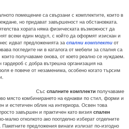
алното помещение са свързани с комплектите, които в
веждане, но придават завършеност на обстановката.
ятелства хората няма физическата възможност да
рият всеки един модул, с който да оформят изискан и
днес идват предложенията за
спални комплекти
от
вава погледите ни в каталога от мебели за спалня са
 които получаваме онова, от което реално се нуждаем.
ен гардероб с добра вътрешна организация на
роля е повече от незаменима, особено когато търсим
и.
Със
спалните комплекти
получаваме
рво място комбинирането на еднакви по стил, форми и
 и естетичен облик на интериора. Освен това
просто завършен и практичен като визия
спален
 по-малко отколкото ако поотделно изберат отделните
. Пакетните предложения винаги излизат по-изгодно