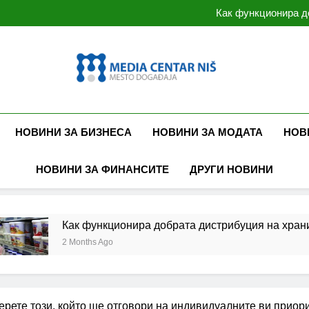
Как да решим дали ни
Как функционира д
Бяло срещу сиво в 
Може ли малки
Как да решим дали ни
Как функционира д
Бяло срещу сиво в 
Може ли малки
Mcnis.org.rs
Медиен Център – България – Сърбия
НОВИНИ ЗА БИЗНЕСА
НОВИНИ ЗА МОДАТА
НОВ
НОВИНИ ЗА ФИНАНСИТЕ
ДРУГИ НОВИНИ
ак функционира добрата дистрибуция на хранителни стоки?
Months Ago
ерете този, който ще отговори на индивидуалните ви приор