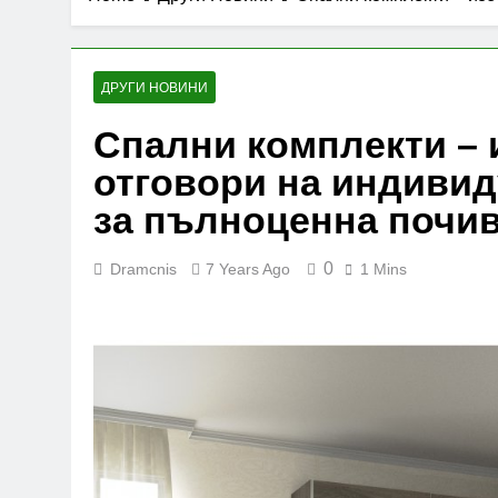
ДРУГИ НОВИНИ
Спални комплекти – 
отговори на индивид
за пълноценна почи
0
Dramcnis
7 Years Ago
1 Mins