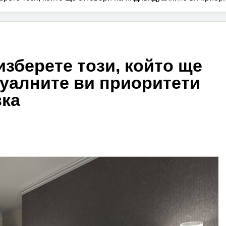
изберете този, който ще
уалните ви приоритети
вка