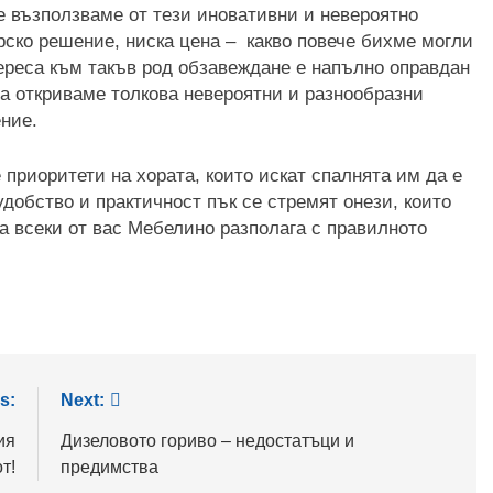
е възползваме от тези иновативни и невероятно
рско решение, ниска цена – какво повече бихме могли
ереса към такъв род обзавеждане е напълно оправдан
а откриваме толкова невероятни и разнообразни
ние.
 приоритети на хората, които искат спалнята им да е
удобство и практичност пък се стремят онези, които
а всеки от вас Мебелино разполага с правилното
s:
Next:
ия
Дизеловото гориво – недостатъци и
т!
предимства