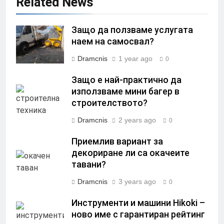
Related News
Защо да ползваме услугата
наем на самосвал?
Dramcnis
1 year ago
0
Защо е най-практично да
използваме мини багер в
строителството?
Dramcnis
2 years ago
0
Приемлив вариант за
декориране ли са окачеите
тавани?
Dramcnis
3 years ago
0
Инструменти и машини Hikoki –
ново име с гарантиран рейтинг