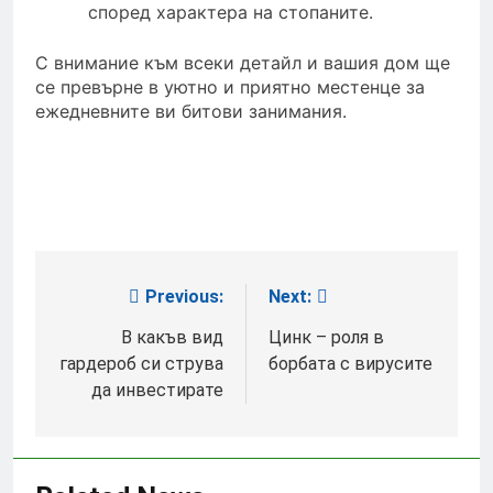
според характера на стопаните.
С внимание към всеки детайл и вашия дом ще
се превърне в уютно и приятно местенце за
ежедневните ви битови занимания.
Previous:
Next:
Post
navigation
В какъв вид
Цинк – роля в
гардероб си струва
борбата с вирусите
да инвестирате