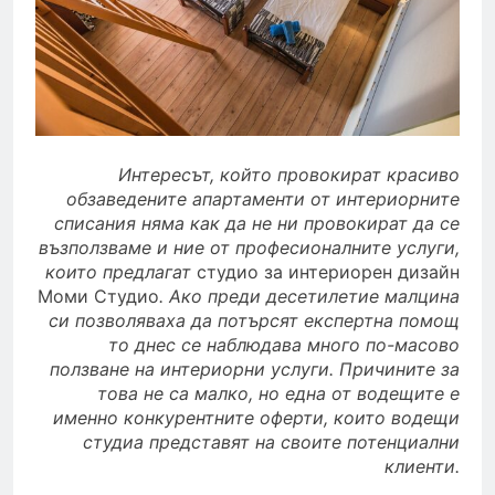
Интересът, който провокират красиво
обзаведените апартаменти от интериорните
списания няма как да не ни провокират да се
възползваме и ние от професионалните услуги,
които предлагат
студио за интериорен дизайн
Моми Студио
. Ако преди десетилетие малцина
си позволяваха да потърсят експертна помощ
то днес се наблюдава много по-масово
ползване на интериорни услуги. Причините за
това не са малко, но една от водещите е
именно конкурентните оферти, които водещи
студиа представят на своите потенциални
клиенти.