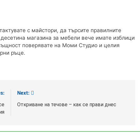
тактувате с майстори, да търсите правилните
 десетина магазина за мебели вече имате изблици
всъщност поверявате на Моми Студио и целия
урни ръце.
s:
Next:
се
Откриване на течове – как се прави днес
ия