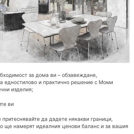
обходимост за дома ви – обзавеждане,
 на едностилово и практично решение с Моми
чни изделия;
те ви
е притеснявайте да дадете някакви граници,
о ще намерят идеалния ценови баланс и за вашия