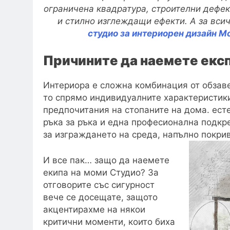
ограничена квадратура, строителни дефект
и стилно изглеждащи ефекти. А за вси
студио за интериорен дизайн М
Причините да наемете екс
Интериора е сложна комбинация от обзав
то спрямо индивидуалните характеристики
предпочитания на стопаните на дома. есте
ръка за ръка и една професионална подкр
за изграждането на среда, напълно покри
И все пак… защо да наемете
екипа на моми Студио? За
отговорите със сигурност
вече се досещате, защото
акцентирахме на някои
критични моменти, които биха