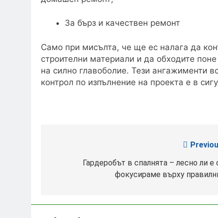
За бърз и качествен ремонт
Само при мисълта, че ще ес налага да кон
строителни материали и да обходите поне
на силно главоболие. Тези ангажименти 
контрол по изпълнение на проекта е в сиг
Previou
Post
navigation
Гардеробът в спалнята – лесно ли е 
фокусираме върху правилн