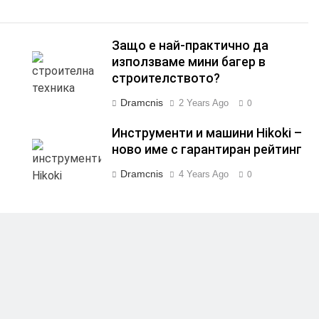
Защо е най-практично да
използваме мини багер в
строителството?
Dramcnis
2 Years Ago
0
Инструменти и машини Hikoki –
ново име с гарантиран рейтинг
Dramcnis
4 Years Ago
0