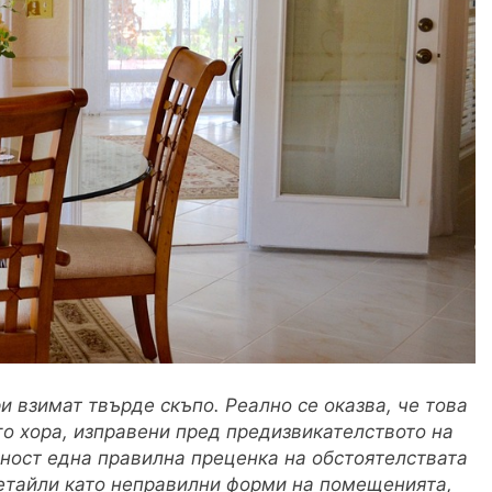
и взимат твърде скъпо. Реално се оказва, че това
го хора, изправени пред предизвикателството на
ност една правилна преценка на обстоятелствата
детайли като неправилни форми на помещенията,