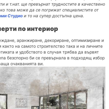
и и т.нат. ще превърнат трудностите в качествено
чко това може да се погрижат специалистите от
оми Студио
и то на супер достъпна цена.
перти по интериор
еждане, аранжиране, декориране, оптимизиране и
 както на самото строителство така и на личните
тиката и удобството в случая трябва да вървят
епа безспорно би се превърнала в подходящ избор
ваща очакванията ви.