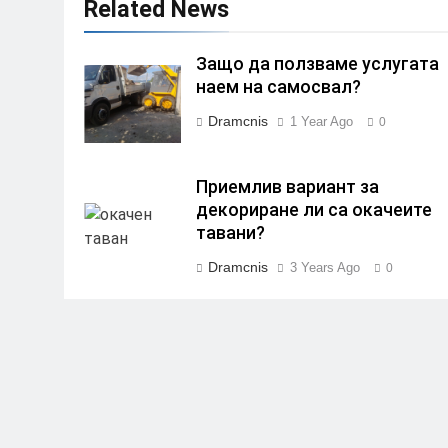
Related News
Защо да ползваме услугата
наем на самосвал?
Dramcnis
1 Year Ago
0
Приемлив вариант за
декориране ли са окачеите
тавани?
Dramcnis
3 Years Ago
0