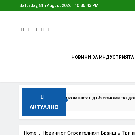
Skip
Saturday, 8th August 2026
10:36:44 PM
to
content
НОВИНИ ЗА ИНДУСТРИЯТА
лостен спален комплект дъб сонома за дома?
АКТУАЛНО
Home
Новини от Строителният Бранш
Три п