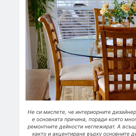
Не си мислете, че интериорните дизайнер
е основната причина, поради която мно
ремонтните дейности неглежират. А всъщ
както и акцентиране върху основните 