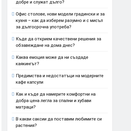
добре и служат дълго?
Офис столове, нови модели градински и за
кухня – как да изберем разумно и с мисъл
за дългосрочна употреба?
Къде да открием качествени решения за
обзавеждане на дома днес?
Каква емоция може да ни създаде
каякингът?
Предимства и недостатъци на модерните
кафе капсули
Как и къде да намерите комфортни на
добра цена легла за спални и хубави
матраци?
В какви саксии да поставим любимите си
растения?