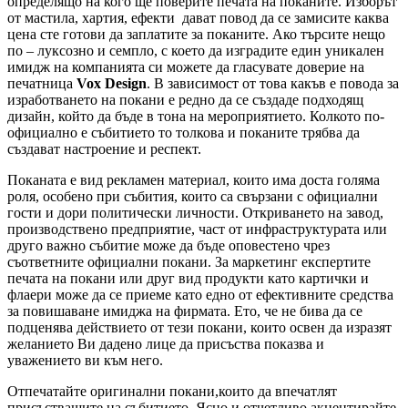
определящо на кого ще поверите печата на поканите. Изборът
от мастила, хартия, ефекти дават повод да се замисите каква
цена сте готови да заплатите за поканите. Ако търсите нещо
по – луксозно и семпло, с което да изградите един уникален
имидж на компанията си можете да гласувате доверие на
печатница
Vox Design
. В зависимост от това какъв е повода за
изработването на покани е редно да се създаде подходящ
дизайн, който да бъде в тона на мероприятието. Колкото по-
официално е събитието то толкова и поканите трябва да
създават настроение и респект.
Поканата е вид рекламен материал, които има доста голяма
роля, особено при събития, които са свързани с официални
гости и дори политически личности. Откриването на завод,
производствено предприятие, част от инфраструктурата или
друго важно събитие може да бъде оповестено чрез
съответните официални покани. За маркетинг експертите
печата на покани или друг вид продукти като картички и
флаери може да се приеме като едно от ефективните средства
за повишаване имиджа на фирмата. Ето, че не бива да се
подценява действието от тези покани, които освен да изразят
желанието Ви дадено лице да присъства показва и
уважението ви към него.
Отпечатайте оригинални покани,които да впечатлят
присъстващите на събитието. Ясно и отчетливо акцентирайте