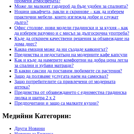
променя атмосферата?
Може ли малкият гардероб да бъде удобен за спалнята?
Нощни шкафчета, ракли и скринове – как да изберем
практични мебели, които изглежда добре и служат
дълго?
Офис столове, нови модели градински и за кухня – как
да изберем разумно и с мисъл за дългосрочна употреба?
Къде да открием качествени решения за обзавеждане на
дома днес?
Каква емоция може да ни създаде каякингът?
Предимства и недостатъци на модерните кафе капсули
Как и къде да намерите комфортни на добра цена легла
за спални и хубави матраци?
В какви саксии да поставим любимите си растения?
Защо да ползваме услугата наем на самосвал?
Защо потребителите са привлечени от модерната
аптека?
Предимства от обзавеждането с едноместна градинска
люлка и шатра 2 х 2
Предпочитани и защо са малките кухни?
Медийни Категории:
Други Новини
Новини за Бизнеса