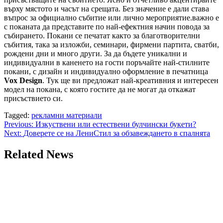
върху мястото и часът на срещата. Без значение е дали става
въпрос за официално събитие или лично мероприятие.важно е
с поканата да представите по най-ефектния начин повода за
събирането. Покани се печатат както за благотворителни
събития, така за изложби, семинари, фирмени партита, сватби,
рождени дни и много други. За да бъдете уникални и
индивидуални в каненето на гости поръчайте най-стилните
покани, с дизайн и индивидуално оформление в печатница
Vox Design
. Тук ще ви предложат най-креативния и интересен
модел на покана, с която гостите да не могат да откажат
присъствието си.
Tagged:
рекламни материали
Post
Previous:
Изкуствени или естествени булчински букети?
Next:
Доверете се на ЛениСтил за обзавеждането в спалнята
navigation
Related News