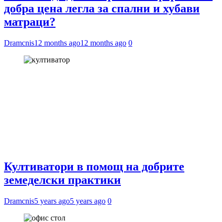
добра цена легла за спални и хубави
матраци?
Dramcnis
12 months ago
12 months ago
0
Култиватори в помощ на добрите
земеделски практики
Dramcnis
5 years ago
5 years ago
0