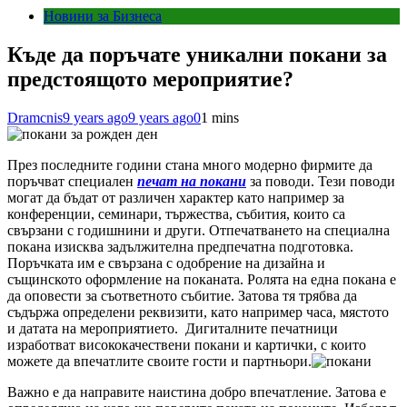
Новини за Бизнеса
Къде да поръчате уникални покани за
предстоящото мероприятие?
Dramcnis
9 years ago
9 years ago
0
1 mins
През последните години стана много модерно фирмите да
поръчват специален
печат на покани
за поводи. Тези поводи
могат да бъдат от различен характер като например за
конференции, семинари, тържества, събития, които са
свързани с годишнини и други. Отпечатването на специална
покана изисква задължителна предпечатна подготовка.
Поръчката им е свързана с одобрение на дизайна и
същинското оформление на поканата. Ролята на една покана е
да оповести за съответното събитие. Затова тя трябва да
съдържа определени реквизити, като например часа, мястото
и датата на мероприятието. Дигиталните печатници
изработват висококачествени покани и картички, с които
можете да впечатлите своите гости и партньори.
Важно е да направите наистина добро впечатление. Затова е