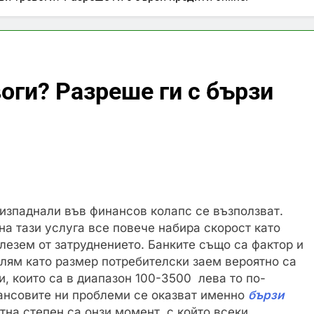
оги? Разреше ги с бързи
 изпаднали във финансов колапс се възползват.
а тази услуга все повече набира скорост като
злезем от затруднението. Банките също са фактор и
олям като размер потребителски заем вероятно са
, които са в диапазон 100-3500 лева то по-
ансовите ни проблеми се оказват именно
бързи
стна степен са онзи момент, с който всеки