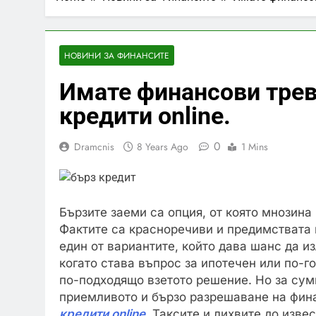
НОВИНИ ЗА ФИНАНСИТЕ
Имате финансови трев
кредити online.
0
Dramcnis
8 Years Ago
1 Mins
Бързите заеми са опция, от която мнозина
Фактите са красноречиви и предимствата н
един от вариантите, който дава шанс да и
когато става въпрос за ипотечен или по-г
по-подходящо взетото решение. Но за суми
приемливото и бързо разрешаване на фин
кредити online
. Таксите и лихвите до изве