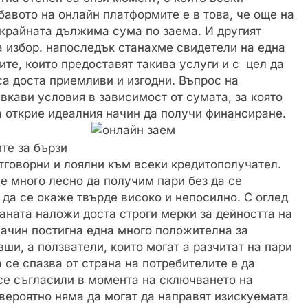
бавото на онлайн платформите е в това, че още на
крайната дължима сума по заема. И другият
а избор. напоследък станахме свидетели на една
те, които предоставят такива услуги и с цел да
са доста приемливи и изгодни. Въпрос на
кави условия в зависимост от сумата, за която
а открие идеалния начин да получи финансиране.
те за бързи
отговорни и лоялни към всеки кредитополучател.
 е много лесно да получим пари без да се
да се окаже твърде високо и непосилно. С оглед
аната наложи доста строги мерки за дейността на
начин постигна една много положителна за
вши, а ползватели, които могат а разчитат на пари
 се спазва от страна на потребителите е да
 се съгласили в момента на сключването на
 вероятно няма да могат да направят изискуемата