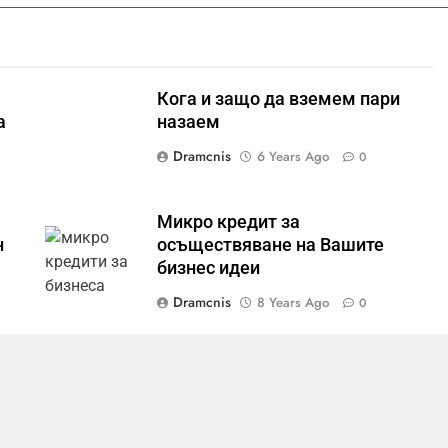
Кога и защо да вземем пари
а
назаем
Dramcnis
6 Years Ago
0
Микро кредит за
н
осъществяване на Вашите
бизнес идеи
Dramcnis
8 Years Ago
0