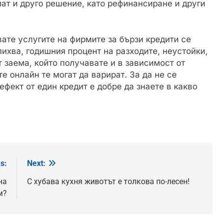
мат и друго решение, като рефинансиране и други
вате услугите на фирмите за бързи кредити се
ихва, годишния процент на разходите, неустойки,
т заема, който получавате и в зависимост от
е онлайн те могат да варират. За да не се
фект от един кредит е добре да знаете в какво
s:
Next:
на
С хубава кухня животът е толкова по-лесен!
м?