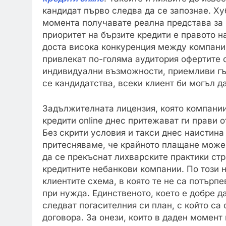
кандидат първо следва да се запознае. Ху
момента получавате реална представа за 
приоритет на бързите кредити е правото н
доста висока конкуренция между компании
привлекат по-голяма аудитория офертите 
индивидуални възможности, приемливи гъв
се кандидатства, всеки клиент би могъл д
Задължителната лицензия, която компании
кредити online днес притежават ги прави 
Без скрити условия и такси днес наистина
притесняваме, че крайното плащане може 
да се прекъснат лихварските практики стр
кредитните небанкови компании. По този 
клиентите схема, в която те не са потърпе
при нужда. Единственото, което е добре да
следват погасителния си план, с който са
договора. За онези, които в даден момент