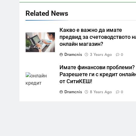
Related News
Какво е важно да имате
предвид за счетоводството н
онлайн магазин?
Dramcnis
3 Years Ago
0
Имате финансови проблеми?
Разрешете ги с кредит онлай
от СитиКЕШ!
Dramcnis
8 Years Ago
0