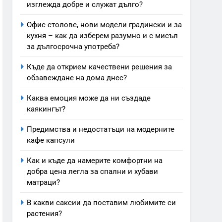
изглежда добре и служат дълго?
Офис столове, нови модели градински и за
кухня – как да изберем разумно и с мисъл
за дългосрочна употреба?
Къде да открием качествени решения за
обзавеждане на дома днес?
Каква емоция може да ни създаде
каякингът?
Предимства и недостатъци на модерните
кафе капсули
Как и къде да намерите комфортни на
добра цена легла за спални и хубави
матраци?
В какви саксии да поставим любимите си
растения?