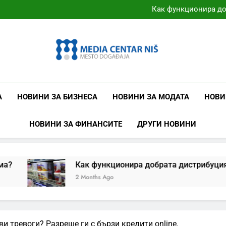
Как да решим дали ни т
Как функционира до
Бяло срещу сиво в сп
Може ли малкия
Как да решим дали ни т
Как функционира до
Бяло срещу сиво в сп
Може ли малкия
Mcnis.org.rs
Медиен Център – България – Сърбия
А
НОВИНИ ЗА БИЗНЕСА
НОВИНИ ЗА МОДАТА
НОВИ
НОВИНИ ЗА ФИНАНСИТЕ
ДРУГИ НОВИНИ
Как функционира добрата дистрибуция на хранит
2 Months Ago
и тревоги? Разреше ги с бързи кредити online.