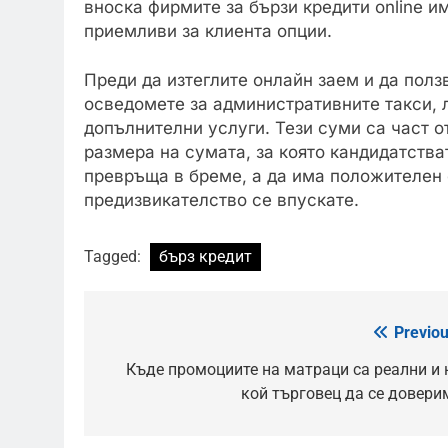
вноска фирмите за бързи кредити online и
приемливи за клиента опции.
Преди да изтеглите онлайн заем и да полз
осведомете за административните такси, л
допълнителни услуги. Тези суми са част о
размера на сумата, за която кандидатстват
превръща в бреме, а да има положителен е
предизвикателство се впускате.
Tagged:
бърз кредит
Previou
Post
navigation
Къде промоциите на матраци са реални и 
кой търговец да се довери