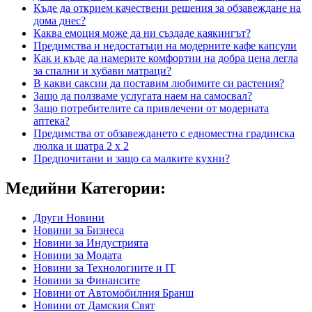
Къде да открием качествени решения за обзавеждане на
дома днес?
Каква емоция може да ни създаде каякингът?
Предимства и недостатъци на модерните кафе капсули
Как и къде да намерите комфортни на добра цена легла
за спални и хубави матраци?
В какви саксии да поставим любимите си растения?
Защо да ползваме услугата наем на самосвал?
Защо потребителите са привлечени от модерната
аптека?
Предимства от обзавеждането с едноместна градинска
люлка и шатра 2 х 2
Предпочитани и защо са малките кухни?
Медийни Категории:
Други Новини
Новини за Бизнеса
Новини за Индустрията
Новини за Модата
Новини за Технологиите и IT
Новини за Финансите
Новини от Автомобилния Бранш
Новини от Дамския Свят