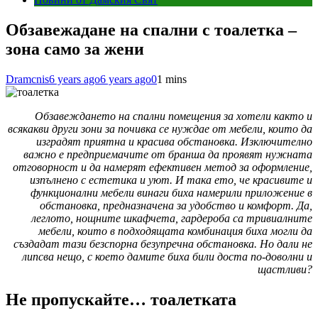
Обзавежадане на спални с тоалетка –
зона само за жени
Dramcnis
6 years ago
6 years ago
0
1 mins
Обзавеждането на спални помещения за хотели както и
всякакви други зони за почивка се нуждае от мебели, които да
изградят приятна и красива обстановка. Изключително
важно е предприемачите от бранша да проявят нужната
отговорност и да намерят ефективен метод за оформление,
изпълнено с естетика и уют. И така ето, че красивите и
функционални мебели винаги биха намерили приложение в
обстановка, предназначена за удобство и комфорт. Да,
леглото, нощните шкафчета, гардероба са тривиалните
мебели, които в подходящата комбинация биха могли да
създадат тази безспорна безупречна обстановка. Но дали не
липсва нещо, с което дамите биха били доста по-доволни и
щастливи?
Не пропускайте… тоалетката