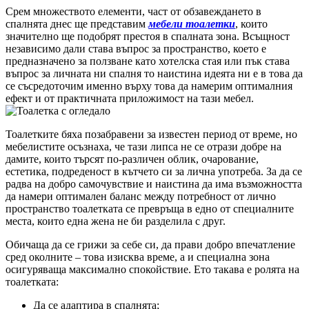
Срем множеството елементи, част от обзавеждането в
спалнята днес ще представим
мебели тоалетки
, които
значително ще подобрят престоя в спалната зона. Всъщност
независимо дали става въпрос за пространство, което е
предназначено за ползване като хотелска стая или пък става
въпрос за личната ни спалня то наистина идеята ни е в това да
се съсредоточим именно върху това да намерим оптималния
ефект и от практичната приложимост на тази мебел.
Тоалетките бяха позабравени за известен период от време, но
мебелистите осъзнаха, че тази липса не се отрази добре на
дамите, които търсят по-различен облик, очарование,
естетика, подреденост в кътчето си за лична употреба. За да се
радва на добро самочувствие и наистина да има възможността
да намери оптимален баланс между потребност от лично
пространство тоалетката се превръща в едно от специалните
места, които една жена не би разделила с друг.
Обичаща да се грижи за себе си, да прави добро впечатление
сред околните – това изисква време, а и специална зона
осигуряваща максимално спокойствие. Ето такава е ролята на
тоалетката:
Да се адаптира в спалнята;