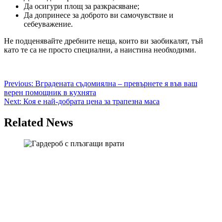
Да осигури площ за разкрасяване;
Да допринесе за доброто ви самочувствие и
себеуважение.
Не подценявайте дребните неща, които ви заобикалят, тъй
като те са не просто специални, а наистина необходими.
Post
Previous:
Вградената съдомиялна – превърнете я във ваш
верен помощник в кухнята
navigation
Next:
Коя е най-добрата цена за трапезна маса
Related News