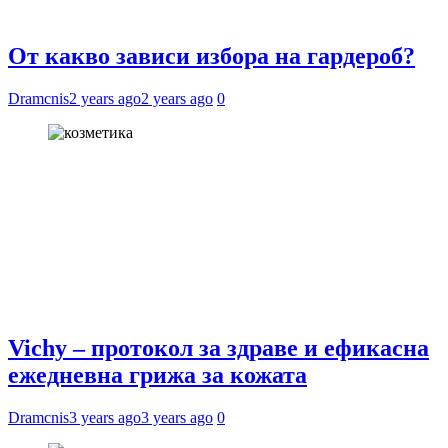
От какво зависи избора на гардероб?
Dramcnis
2 years ago
2 years ago
0
Vichy – протокол за здраве и ефикасна
ежедневна грижа за кожата
Dramcnis
3 years ago
3 years ago
0