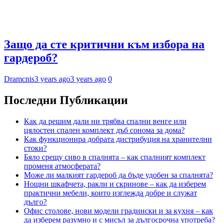
Защо да сте критични към избора на
гардероб?
Dramcnis
3 years ago
3 years ago
0
Последни Публикации
Как да решим дали ни трябва спални венге или
цялостен спален комплект дъб сонома за дома?
Как функционира добрата дистрибуция на хранителни
стоки?
Бяло срещу сиво в спалнята – как спалният комплект
променя атмосферата?
Може ли малкият гардероб да бъде удобен за спалнята?
Нощни шкафчета, ракли и скринове – как да изберем
практични мебели, които изглежда добре и служат
дълго?
Офис столове, нови модели градински и за кухня – как
да изберем разумно и с мисъл за дългосрочна употреба?